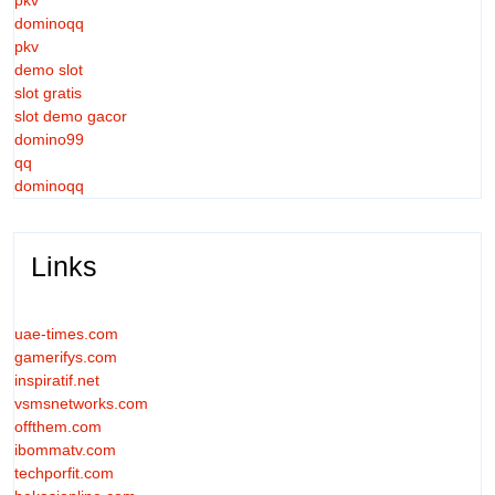
pkv
dominoqq
pkv
demo slot
slot gratis
slot demo gacor
domino99
qq
dominoqq
Links
uae-times.com
gamerifys.com
inspiratif.net
vsmsnetworks.com
offthem.com
ibommatv.com
techporfit.com