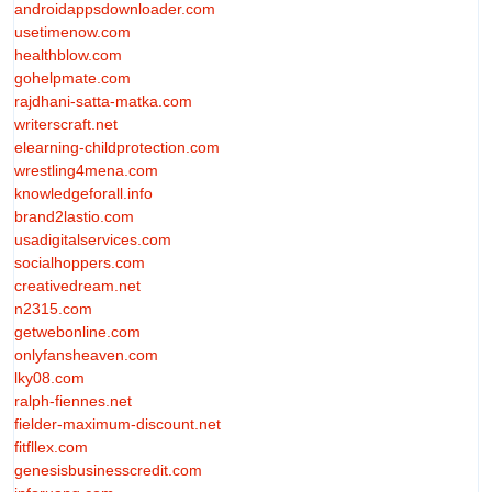
androidappsdownloader.com
usetimenow.com
healthblow.com
gohelpmate.com
rajdhani-satta-matka.com
writerscraft.net
elearning-childprotection.com
wrestling4mena.com
knowledgeforall.info
brand2lastio.com
usadigitalservices.com
socialhoppers.com
creativedream.net
n2315.com
getwebonline.com
onlyfansheaven.com
lky08.com
ralph-fiennes.net
fielder-maximum-discount.net
fitfllex.com
genesisbusinesscredit.com