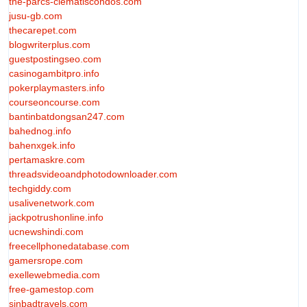
the-parcs-clematiscondos.com
jusu-gb.com
thecarepet.com
blogwriterplus.com
guestpostingseo.com
casinogambitpro.info
pokerplaymasters.info
courseoncourse.com
bantinbatdongsan247.com
bahednog.info
bahenxgek.info
pertamaskre.com
threadsvideoandphotodownloader.com
techgiddy.com
usalivenetwork.com
jackpotrushonline.info
ucnewshindi.com
freecellphonedatabase.com
gamersrope.com
exellewebmedia.com
free-gamestop.com
sinbadtravels.com