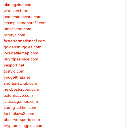
ukmagzine.com
wareztech.org
usabestnetwork.com
jessepinkmanoutfit.com
umailsend.com
retarys.com
fasterformationcpf.com
goldensnuggles.com
lookbattlemap.com
buyrdpservice.com
yesport.net
tostylo.com
yougetthat.net
sportsnetclub.com
newbestcrypto.com
oxfordsave.com
iclassicgames.com
saung-artikel.com
fasthokivip2.com
observersports.com
cryptominingplus.com