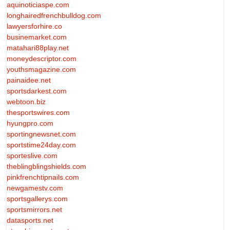
aquinoticiaspe.com
longhairedfrenchbulldog.com
lawyersforhire.co
businemarket.com
matahari88play.net
moneydescriptor.com
youthsmagazine.com
painaidee.net
sportsdarkest.com
webtoon.biz
thesportswires.com
hyungpro.com
sportingnewsnet.com
sportstime24day.com
sporteslive.com
theblingblingshields.com
pinkfrenchtipnails.com
newgamestv.com
sportsgallerys.com
sportsmirrors.net
datasports.net