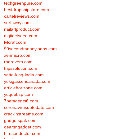
techgreenpure.com
bestdropshipstore.com
cartelreviews.com
surfsway.com
nailartproduct.com
digitactseed.com
lvlcraft.com
90secondmoneyloans.com
xenmicro.com
rodrovers.com
tripssolution.com
satta-king-india.com
yukigassencanada.com
articlehorizone.com
yuqqbbzp.com
7betagents6.com
coronavirusuptodate.com
crackinstreams.com
gadgetspak.com
gearsngadget.com
hireseodoctor.com