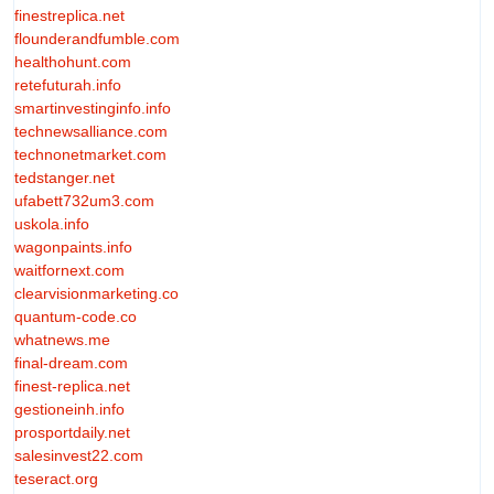
finestreplica.net
flounderandfumble.com
healthohunt.com
retefuturah.info
smartinvestinginfo.info
technewsalliance.com
technonetmarket.com
tedstanger.net
ufabett732um3.com
uskola.info
wagonpaints.info
waitfornext.com
clearvisionmarketing.co
quantum-code.co
whatnews.me
final-dream.com
finest-replica.net
gestioneinh.info
prosportdaily.net
salesinvest22.com
teseract.org