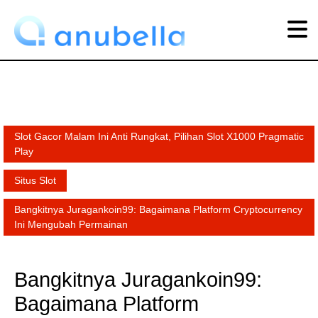
Slot Gacor Malam Ini Anti Rungkat, Pilihan Slot X1000 Pragmatic
Play
Situs Slot
Bangkitnya Juragankoin99: Bagaimana Platform Cryptocurrency
Ini Mengubah Permainan
Bangkitnya Juragankoin99:
Bagaimana Platform