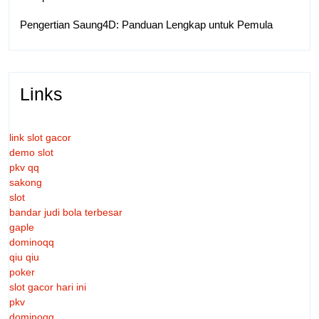
Pengertian Saung4D: Panduan Lengkap untuk Pemula
Links
link slot gacor
demo slot
pkv qq
sakong
slot
bandar judi bola terbesar
gaple
dominoqq
qiu qiu
poker
slot gacor hari ini
pkv
dominoqq