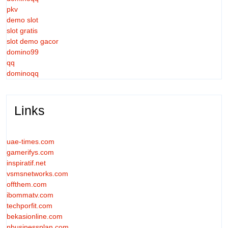
pkv
demo slot
slot gratis
slot demo gacor
domino99
qq
dominoqq
Links
uae-times.com
gamerifys.com
inspiratif.net
vsmsnetworks.com
offthem.com
ibommatv.com
techporfit.com
bekasionline.com
nbusinessplan.com