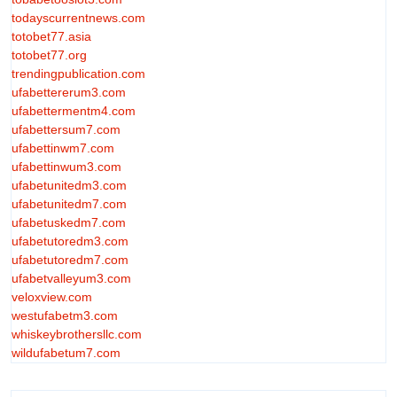
todayscurrentnews.com
totobet77.asia
totobet77.org
trendingpublication.com
ufabettererum3.com
ufabettermentm4.com
ufabettersum7.com
ufabettinwm7.com
ufabettinwum3.com
ufabetunitedm3.com
ufabetunitedm7.com
ufabetuskedm7.com
ufabetutoredm3.com
ufabetutoredm7.com
ufabetvalleyum3.com
veloxview.com
westufabetm3.com
whiskeybrothersllc.com
wildufabetum7.com