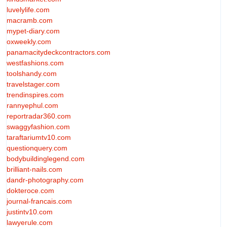
luvelylife.com
macramb.com
mypet-diary.com
oxweekly.com
panamacitydeckcontractors.com
westfashions.com
toolshandy.com
travelstager.com
trendinspires.com
rannyephul.com
reportradar360.com
swaggyfashion.com
taraftariumtv10.com
questionquery.com
bodybuildinglegend.com
brilliant-nails.com
dandr-photography.com
dokteroce.com
journal-francais.com
justintv10.com
lawyerule.com