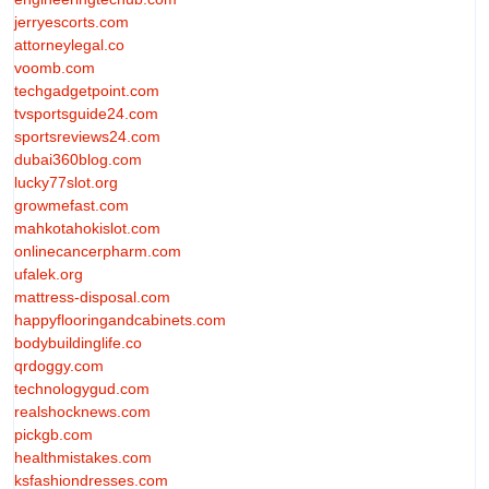
jerryescorts.com
attorneylegal.co
voomb.com
techgadgetpoint.com
tvsportsguide24.com
sportsreviews24.com
dubai360blog.com
lucky77slot.org
growmefast.com
mahkotahokislot.com
onlinecancerpharm.com
ufalek.org
mattress-disposal.com
happyflooringandcabinets.com
bodybuildinglife.co
qrdoggy.com
technologygud.com
realshocknews.com
pickgb.com
healthmistakes.com
ksfashiondresses.com