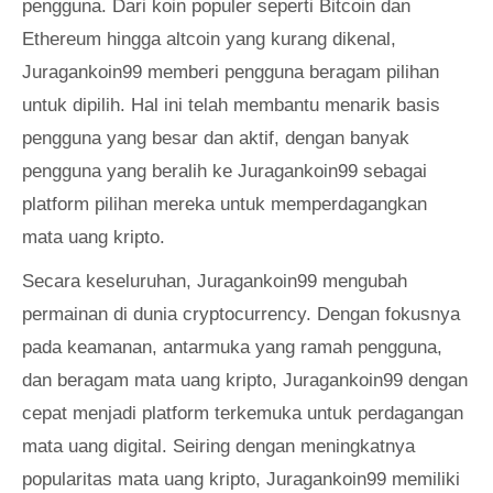
pengguna. Dari koin populer seperti Bitcoin dan
Ethereum hingga altcoin yang kurang dikenal,
Juragankoin99 memberi pengguna beragam pilihan
untuk dipilih. Hal ini telah membantu menarik basis
pengguna yang besar dan aktif, dengan banyak
pengguna yang beralih ke Juragankoin99 sebagai
platform pilihan mereka untuk memperdagangkan
mata uang kripto.
Secara keseluruhan, Juragankoin99 mengubah
permainan di dunia cryptocurrency. Dengan fokusnya
pada keamanan, antarmuka yang ramah pengguna,
dan beragam mata uang kripto, Juragankoin99 dengan
cepat menjadi platform terkemuka untuk perdagangan
mata uang digital. Seiring dengan meningkatnya
popularitas mata uang kripto, Juragankoin99 memiliki