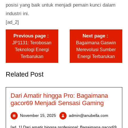
posisi yang baik untuk menjadi pemain kunci dalam
industri ini.
[ad_2]
Previous page
Next page
JP1131: Terobosan
Bagaimana Gaswin
Teknologi Energi
Merevolusi Sumber
Terbarukan
Energi Terbarukan
Related Post
Dari Amatir hingga Pro: Bagaimana
gacor69 Menjadi Sensasi Gaming
November 15, 2025
admin@anubella.com
[ad_1] Dari amatir hingga profesional: Bagaimana gacor69