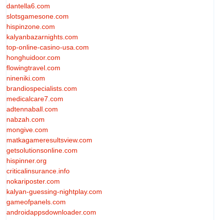
dantella6.com
slotsgamesone.com
hispinzone.com
kalyanbazarnights.com
top-online-casino-usa.com
honghuidoor.com
flowingtravel.com
nineniki.com
brandiospecialists.com
medicalcare7.com
adtennaball.com
nabzah.com
mongive.com
matkagameresultsview.com
getsolutionsonline.com
hispinner.org
criticalinsurance.info
nokariposter.com
kalyan-guessing-nightplay.com
gameofpanels.com
androidappsdownloader.com