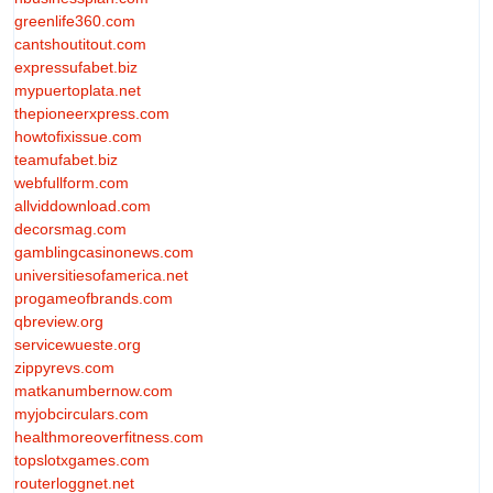
greenlife360.com
cantshoutitout.com
expressufabet.biz
mypuertoplata.net
thepioneerxpress.com
howtofixissue.com
teamufabet.biz
webfullform.com
allviddownload.com
decorsmag.com
gamblingcasinonews.com
universitiesofamerica.net
progameofbrands.com
qbreview.org
servicewueste.org
zippyrevs.com
matkanumbernow.com
myjobcirculars.com
healthmoreoverfitness.com
topslotxgames.com
routerloggnet.net