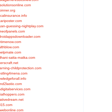
solutionsonline.com
pinner.org
ticalinsurance.info
ariposter.com
yan-guessing-nightplay.com
meofpanels.com
droidappsdownloader.com
etimenow.com
lthblow.com
helpmate.com
dhani-satta-matka.com
terscraft.net
arning-childprotection.com
estling4mena.com
wledgeforall.info
nd2lastio.com
digitalservices.com
ialhoppers.com
ativedream.net
315.com
twebonline.com