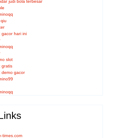
dar judi bola terbesar
le
minoqq
 qiu
ker
t gacor hari ini
v
minoqq
v
o slot
t gratis
t demo gacor
mino99
minoqq
Links
e-times.com