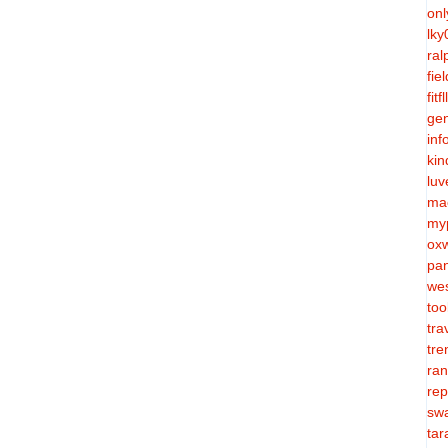
on
lk
ral
fie
fit
gen
inf
ki
luv
ma
myp
ox
pa
we
to
tra
tre
ra
re
sw
tar