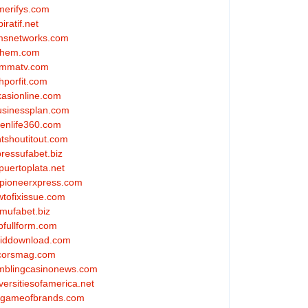
merifys.com
piratif.net
msnetworks.com
fthem.com
ommatv.com
hporfit.com
asionline.com
usinessplan.com
enlife360.com
tshoutitout.com
ressufabet.biz
uertoplata.net
epioneerxpress.com
tofixissue.com
mufabet.biz
fullform.com
viddownload.com
corsmag.com
mblingcasinonews.com
versitiesofamerica.net
ogameofbrands.com