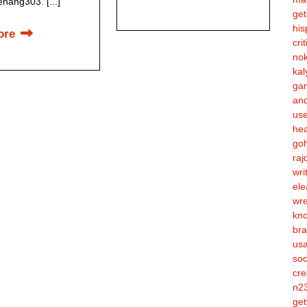
enang303. [...]
get
his
ore
cri
nok
kal
ga
an
us
hea
go
raj
wri
ele
wr
kno
bra
usa
soc
cre
n2
ge