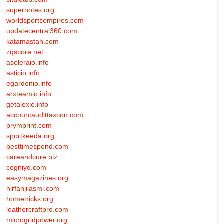
supernotes.org
worldsportsempires.com
updatecentral360.com
katamastah.com
zqscore.net
aseleraio.info
asticio.info
egardenio.info
arxteamio.info
getalexio.info
accountaudittaxcon.com
prymprint.com
sportkeeda.org
besttimespend.com
careandcure.biz
cogniyo.com
easymagazines.org
hirfanjilasmi.com
hometricks.org
leathercraftpro.com
microgridpower.org