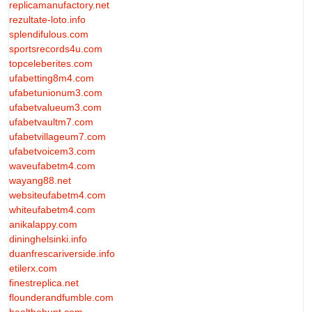
replicamanufactory.net
rezultate-loto.info
splendifulous.com
sportsrecords4u.com
topceleberites.com
ufabetting8m4.com
ufabetunionum3.com
ufabetvalueum3.com
ufabetvaultm7.com
ufabetvillageum7.com
ufabetvoicem3.com
waveufabetm4.com
wayang88.net
websiteufabetm4.com
whiteufabetm4.com
anikalappy.com
dininghelsinki.info
duanfrescariverside.info
etilerx.com
finestreplica.net
flounderandfumble.com