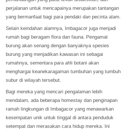
perjalanan untuk mencapainya merupakan tantangan
yang bermanfaat bagi para pendaki dan pecinta alam.
Selain keindahan alamnya, Imbagacor juga menjadi
rumah bagi beragam flora dan fauna. Pengamat
burung akan senang dengan banyaknya spesies
burung yang menjadikan kawasan ini sebagai
rumahnya, sementara para ahli botani akan
menghargai keanekaragaman tumbuhan yang tumbuh
subur di wilayah tersebut.
Bagi mereka yang mencari pengalaman lebih
mendalam, ada beberapa homestay dan penginapan
ramah lingkungan di Imbagacor yang menawarkan
kesempatan unik untuk tinggal di antara penduduk
setempat dan merasakan cara hidup mereka. Ini