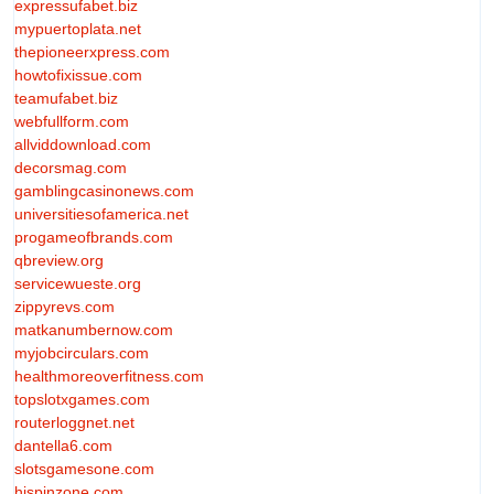
expressufabet.biz
mypuertoplata.net
thepioneerxpress.com
howtofixissue.com
teamufabet.biz
webfullform.com
allviddownload.com
decorsmag.com
gamblingcasinonews.com
universitiesofamerica.net
progameofbrands.com
qbreview.org
servicewueste.org
zippyrevs.com
matkanumbernow.com
myjobcirculars.com
healthmoreoverfitness.com
topslotxgames.com
routerloggnet.net
dantella6.com
slotsgamesone.com
hispinzone.com