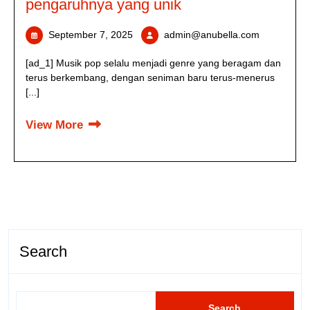
pengaruhnya yang unik
September 7, 2025
admin@anubella.com
[ad_1] Musik pop selalu menjadi genre yang beragam dan
terus berkembang, dengan seniman baru terus-menerus
[...]
View More
Search
Search