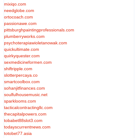
mixiqo.com
needglobe.com
ortocoach.com
passionawe.com
pittsburghpaintingprofessionals.com
plumberryworks.com
psychoterapiawioletanowak.com
quickultimate.com
quirkyquester.com
sexmedicineformen.com
shiftripple.com
slotterpercaya.co
smartcoolbox.com
sohanjitfinances.com
soulfulhousemusic.net
sparklooms.com
tacticalcontractingllc.com
thecapitalpowers.com
tobabet88slot3.com
todayscurrentnews.com
totobet77.asia