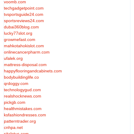
voomb.com
techgadgetpoint.com
tvsportsguide24.com
sportsreviews24.com
dubai360blog.com
lucky77slot.org
growmefast.com
mahkotahokislot.com
onlinecancerpharm.com
ufalek.org
mattress-disposal.com
happyflooringandcabinets.com
bodybuildinglife.co
qrdoggy.com
technologygud.com
realshocknews.com
pickgb.com
healthmistakes.com
ksfashiondresses.com
patterntrader.org
cnhpa.net
sitalotus.com