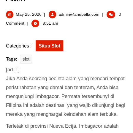
May 25, 2026
|
admin@anubella.com
|
0
Comment
|
9:51 am
Categories :
Situs Slot
Tags:
slot
[ad_1]
Jika Anda seorang pecinta alam yang mencari tempat
peristirahatan yang damai dan tenteram, Anda bisa
mengunjungi Imbagacor. Permata tersembunyi di
Filipina ini adalah destinasi yang wajib dikunjungi bagi
mereka yang menghargai keindahan alam terbuka.
Terletak di provinsi Nueva Ecija, Imbagacor adalah