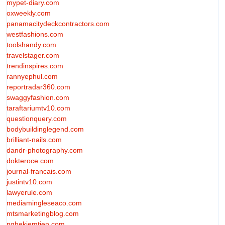
mypet-diary.com
oxweekly.com
panamacitydeckcontractors.com
westfashions.com
toolshandy.com
travelstager.com
trendinspires.com
rannyephul.com
reportradar360.com
swaggyfashion.com
taraftariumtv10.com
questionquery.com
bodybuildinglegend.com
brilliant-nails.com
dandr-photography.com
dokteroce.com
journal-francais.com
justintv10.com
lawyerule.com
mediamingleseaco.com
mtsmarketingblog.com
nghekiemtien.com