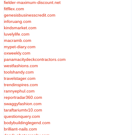
fielder-maximum-discount.net
fitfllex.com
genesisbusinesscredit.com
inforuang.com
kindsmarket.com
luvelylife.com
macramb.com
mypet-diary.com
oxweekly.com
panamacitydeckcontractors.com
westfashions.com
toolshandy.com
travelstager.com
trendinspires.com
rannyephul.com
reportradar360.com
swaggyfashion.com
taraftariumtv10.com
questionquery.com
bodybuildinglegend.com
brilliant-nails.com