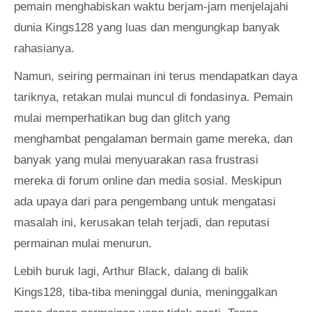
pemain menghabiskan waktu berjam-jam menjelajahi
dunia Kings128 yang luas dan mengungkap banyak
rahasianya.
Namun, seiring permainan ini terus mendapatkan daya
tariknya, retakan mulai muncul di fondasinya. Pemain
mulai memperhatikan bug dan glitch yang
menghambat pengalaman bermain game mereka, dan
banyak yang mulai menyuarakan rasa frustrasi
mereka di forum online dan media sosial. Meskipun
ada upaya dari para pengembang untuk mengatasi
masalah ini, kerusakan telah terjadi, dan reputasi
permainan mulai menurun.
Lebih buruk lagi, Arthur Black, dalang di balik
Kings128, tiba-tiba meninggal dunia, meninggalkan