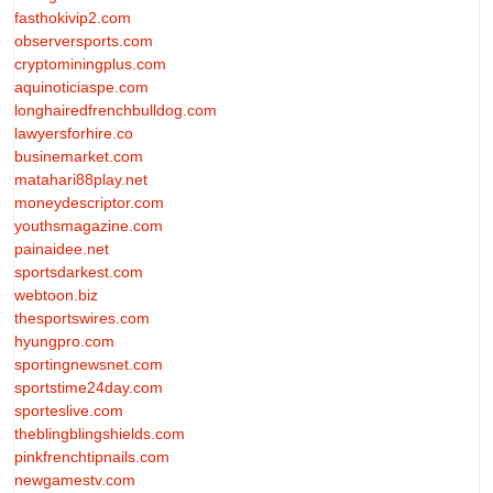
fasthokivip2.com
observersports.com
cryptominingplus.com
aquinoticiaspe.com
longhairedfrenchbulldog.com
lawyersforhire.co
businemarket.com
matahari88play.net
moneydescriptor.com
youthsmagazine.com
painaidee.net
sportsdarkest.com
webtoon.biz
thesportswires.com
hyungpro.com
sportingnewsnet.com
sportstime24day.com
sporteslive.com
theblingblingshields.com
pinkfrenchtipnails.com
newgamestv.com