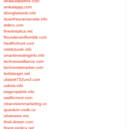
whiteufabetm4.com
anikalappy.com
dininghelsinki.info
duanfrescariverside.info
etilerx.com
finestreplica.net
flounderandfumble.com
healthohunt.com
retefuturah.info
smartinvestinginfo.info
technewsalliance.com
technonetmarket.com
tedstanger.net
ufabett732um3.com
uskola.info
wagonpaints.info
waitfornext.com
clearvisionmarketing.co
quantum-code.co
whatnews.me
final-dream.com
finest-replica.net