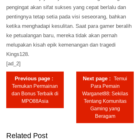
pengingat akan sifat sukses yang cepat berlalu dan
pentingnya tetap setia pada visi seseorang, bahkan
ketika menghadapi kesulitan. Saat para gamer beralih
ke petualangan baru, mereka tidak akan pernah
melupakan kisah epik kemenangan dan tragedi
Kings128.
[ad_2]
Previous page
Next page
Temui
Temukan Permainan
Para Pemain
dan Bonus Terbaik di
Warganet88: Sekilas
MPO88Asia
Tentang Komunitas
Gaming yang
Beragam
Related Post