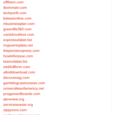
offthem.com
ibommatv.com
techporfit.com
bekasionline.com
nbusinessplan.com
greenlife360.com
cantshoutitout.com
expressufabet.biz
mypuertoplata.net
thepioneerxpress.com
howtofixissue.com
teamufabet.biz
webfullform.com
allviddownload.com
decorsmag.com
gamblingcasinonews.com
universitiesofamerica.net
progameofbrands.com
qbreview.org
servicewueste.org
zippyrevs.com