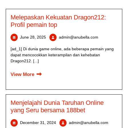
Melepaskan Kekuatan Dragon212:
Profil pemain top
June 28, 2025
admin@anubella.com
[ad_1] Di dunia game online, ada beberapa pemain yang
dapat mencocokkan keterampilan dan kehebatan
Dragon212. [...]
View More
Menjelajahi Dunia Taruhan Online
yang Seru bersama 188bet
December 31, 2024
admin@anubella.com