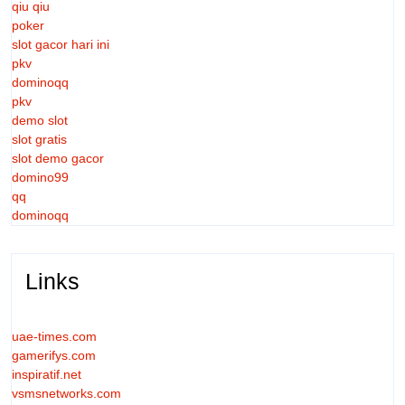
qiu qiu
poker
slot gacor hari ini
pkv
dominoqq
pkv
demo slot
slot gratis
slot demo gacor
domino99
qq
dominoqq
Links
uae-times.com
gamerifys.com
inspiratif.net
vsmsnetworks.com