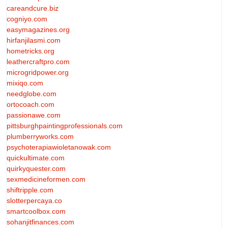
careandcure.biz
cogniyo.com
easymagazines.org
hirfanjilasmi.com
hometricks.org
leathercraftpro.com
microgridpower.org
mixiqo.com
needglobe.com
ortocoach.com
passionawe.com
pittsburghpaintingprofessionals.com
plumberryworks.com
psychoterapiawioletanowak.com
quickultimate.com
quirkyquester.com
sexmedicineformen.com
shiftripple.com
slotterpercaya.co
smartcoolbox.com
sohanjitfinances.com