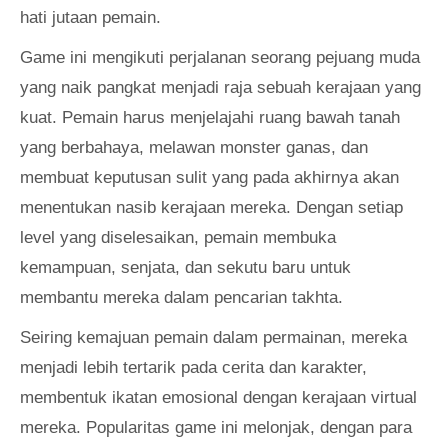
hati jutaan pemain.
Game ini mengikuti perjalanan seorang pejuang muda
yang naik pangkat menjadi raja sebuah kerajaan yang
kuat. Pemain harus menjelajahi ruang bawah tanah
yang berbahaya, melawan monster ganas, dan
membuat keputusan sulit yang pada akhirnya akan
menentukan nasib kerajaan mereka. Dengan setiap
level yang diselesaikan, pemain membuka
kemampuan, senjata, dan sekutu baru untuk
membantu mereka dalam pencarian takhta.
Seiring kemajuan pemain dalam permainan, mereka
menjadi lebih tertarik pada cerita dan karakter,
membentuk ikatan emosional dengan kerajaan virtual
mereka. Popularitas game ini melonjak, dengan para