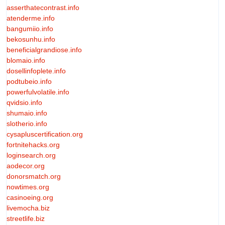
asserthatecontrast.info
atenderme.info
bangumiio.info
bekosunhu.info
beneficialgrandiose.info
blomaio.info
dosellinfoplete.info
podtubeio.info
powerfulvolatile.info
qvidsio.info
shumaio.info
slotherio.info
cysapluscertification.org
fortnitehacks.org
loginsearch.org
aodecor.org
donorsmatch.org
nowtimes.org
casinoeing.org
livemocha.biz
streetlife.biz