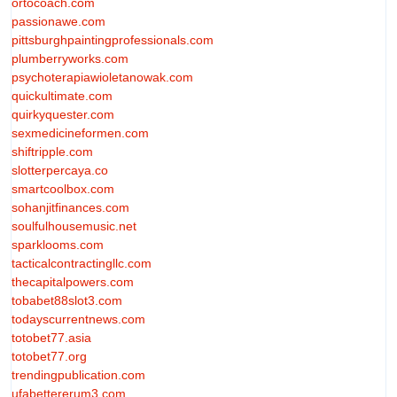
ortocoach.com
passionawe.com
pittsburghpaintingprofessionals.com
plumberryworks.com
psychoterapiawioletanowak.com
quickultimate.com
quirkyquester.com
sexmedicineformen.com
shiftripple.com
slotterpercaya.co
smartcoolbox.com
sohanjitfinances.com
soulfulhousemusic.net
sparklooms.com
tacticalcontractingllc.com
thecapitalpowers.com
tobabet88slot3.com
todayscurrentnews.com
totobet77.asia
totobet77.org
trendingpublication.com
ufabettererum3.com