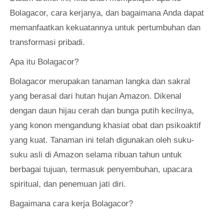
Bolagacor, cara kerjanya, dan bagaimana Anda dapat
memanfaatkan kekuatannya untuk pertumbuhan dan
transformasi pribadi.
Apa itu Bolagacor?
Bolagacor merupakan tanaman langka dan sakral
yang berasal dari hutan hujan Amazon. Dikenal
dengan daun hijau cerah dan bunga putih kecilnya,
yang konon mengandung khasiat obat dan psikoaktif
yang kuat. Tanaman ini telah digunakan oleh suku-
suku asli di Amazon selama ribuan tahun untuk
berbagai tujuan, termasuk penyembuhan, upacara
spiritual, dan penemuan jati diri.
Bagaimana cara kerja Bolagacor?