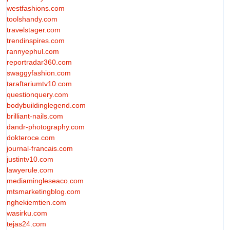
westfashions.com
toolshandy.com
travelstager.com
trendinspires.com
rannyephul.com
reportradar360.com
swaggyfashion.com
taraftariumtv10.com
questionquery.com
bodybuildinglegend.com
brilliant-nails.com
dandr-photography.com
dokteroce.com
journal-francais.com
justintv10.com
lawyerule.com
mediamingleseaco.com
mtsmarketingblog.com
nghekiemtien.com
wasirku.com
tejas24.com