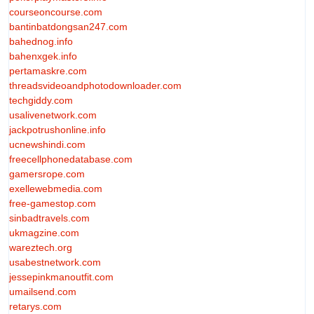
courseoncourse.com
bantinbatdongsan247.com
bahednog.info
bahenxgek.info
pertamaskre.com
threadsvideoandphotodownloader.com
techgiddy.com
usalivenetwork.com
jackpotrushonline.info
ucnewshindi.com
freecellphonedatabase.com
gamersrope.com
exellewebmedia.com
free-gamestop.com
sinbadtravels.com
ukmagzine.com
wareztech.org
usabestnetwork.com
jessepinkmanoutfit.com
umailsend.com
retarys.com