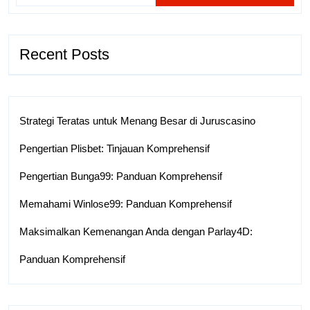
Recent Posts
Strategi Teratas untuk Menang Besar di Juruscasino
Pengertian Plisbet: Tinjauan Komprehensif
Pengertian Bunga99: Panduan Komprehensif
Memahami Winlose99: Panduan Komprehensif
Maksimalkan Kemenangan Anda dengan Parlay4D:
Panduan Komprehensif