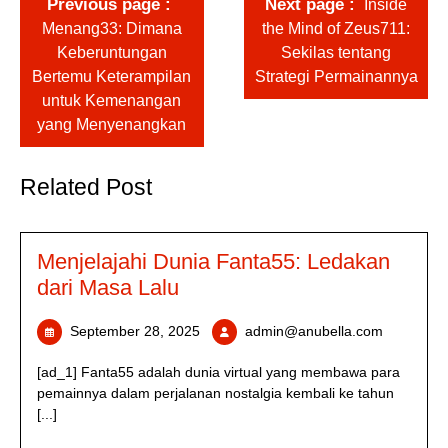
Previous page
Next page
Inside
Menang33: Dimana
the Mind of Zeus711:
Keberuntungan
Sekilas tentang
Bertemu Keterampilan
Strategi Permainannya
untuk Kemenangan
yang Menyenangkan
Related Post
Menjelajahi Dunia Fanta55: Ledakan
dari Masa Lalu
September 28, 2025
admin@anubella.com
[ad_1] Fanta55 adalah dunia virtual yang membawa para
pemainnya dalam perjalanan nostalgia kembali ke tahun
[...]