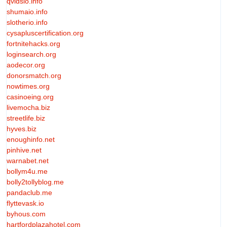
qvidsio.info
shumaio.info
slotherio.info
cysapluscertification.org
fortnitehacks.org
loginsearch.org
aodecor.org
donorsmatch.org
nowtimes.org
casinoeing.org
livemocha.biz
streetlife.biz
hyves.biz
enoughinfo.net
pinhive.net
warnabet.net
bollym4u.me
bolly2tollyblog.me
pandaclub.me
flyttevask.io
byhous.com
hartfordplazahotel.com