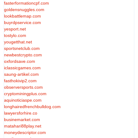
fasterformationcpf.com
goldensnuggles.com
lookbattlemap.com
buyrdpservice.com
yesport.net
tostylo.com
yougetthat.net
sportsnetclub.com
newbestcrypto.com
oxfordsave.com
iclassicgames.com
saung-artikel.com
fasthokivip2.com
observersports.com
cryptominingplus.com
aquinoticiaspe.com
longhairedfrenchbulldog.com
lawyersforhire.co
businemarket.com
matahari88play.net
moneydescriptor.com