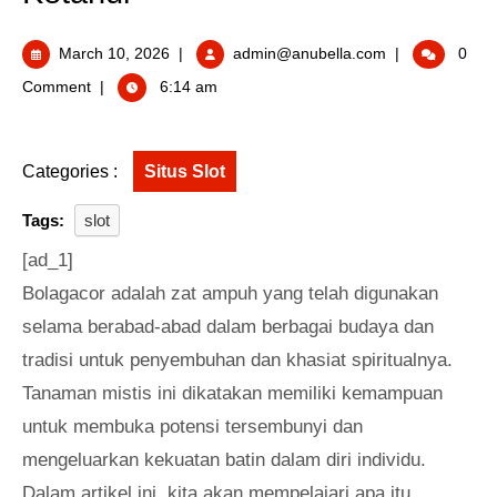
March 10, 2026
|
admin@anubella.com
|
0
Comment
|
6:14 am
Categories :
Situs Slot
Tags:
slot
[ad_1]
Bolagacor adalah zat ampuh yang telah digunakan
selama berabad-abad dalam berbagai budaya dan
tradisi untuk penyembuhan dan khasiat spiritualnya.
Tanaman mistis ini dikatakan memiliki kemampuan
untuk membuka potensi tersembunyi dan
mengeluarkan kekuatan batin dalam diri individu.
Dalam artikel ini, kita akan mempelajari apa itu