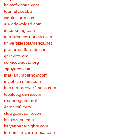
howtofixissue.com
teamufabet.biz
webfullform.com
allviddownload.com
decorsmag.com
gamblingcasinonews.com
universitiesofamerica.net
progameofbrands.com
qbreview.org
servicewueste.org
zippyrevs.com
matkanumbernow.com
myjobcirculars.com
healthmoreoverfitness.com
topslotxgames.com
routerloggnet.net
dantella6.com
slotsgamesone.com
hispinzone.com
kalyanbazarnights.com
top-online-casino-usa.com