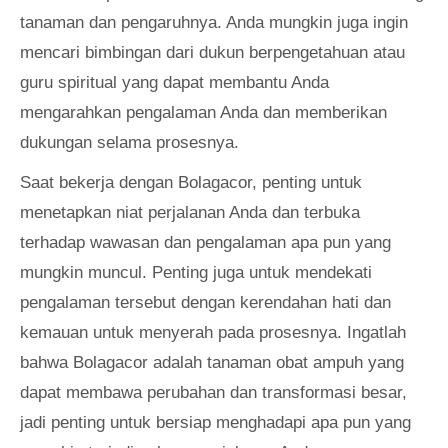
tanaman dan pengaruhnya. Anda mungkin juga ingin
mencari bimbingan dari dukun berpengetahuan atau
guru spiritual yang dapat membantu Anda
mengarahkan pengalaman Anda dan memberikan
dukungan selama prosesnya.
Saat bekerja dengan Bolagacor, penting untuk
menetapkan niat perjalanan Anda dan terbuka
terhadap wawasan dan pengalaman apa pun yang
mungkin muncul. Penting juga untuk mendekati
pengalaman tersebut dengan kerendahan hati dan
kemauan untuk menyerah pada prosesnya. Ingatlah
bahwa Bolagacor adalah tanaman obat ampuh yang
dapat membawa perubahan dan transformasi besar,
jadi penting untuk bersiap menghadapi apa pun yang