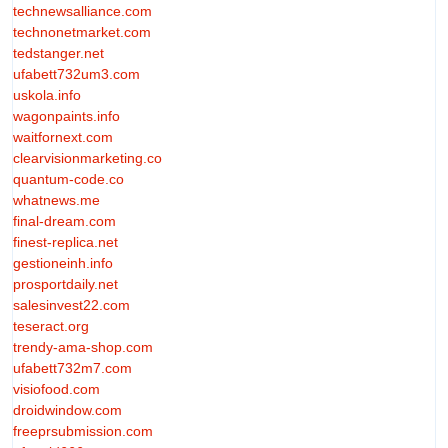
technewsalliance.com
technonetmarket.com
tedstanger.net
ufabett732um3.com
uskola.info
wagonpaints.info
waitfornext.com
clearvisionmarketing.co
quantum-code.co
whatnews.me
final-dream.com
finest-replica.net
gestioneinh.info
prosportdaily.net
salesinvest22.com
teseract.org
trendy-ama-shop.com
ufabett732m7.com
visiofood.com
droidwindow.com
freeprsubmission.com