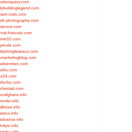
estionquery.com
ybuildinglegend.com
lliant-nails.com
ndr-photography.com
kteroce.com
rnal-francais.com
tintv10.com
yerule.com
diamingleseaco.com
smarketingblog.com
hekiemtien.com
sirku.com
as24.com
lturbo.com
chestait.com
forafghans.info
vendio.info
lthexe.info
etecx.info
advance.info
nityio.info
olahu.info