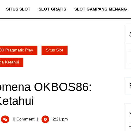
SITUS SLOT
SLOT GRATIS
SLOT GAMPANG MENANG
000 Pragmatic Play
Situs Slot
a Ketahui
omena OKBOS86:
Ketahui
0 Comment
|
2:21 pm