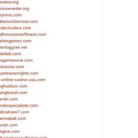
eview.org
vicewueste.org
pyrevs.com
tkanumbernow.com
obcirculars.com
lthmoreoverfitness.com
pslotxgames.com
terloggnet.net
tella6.com
otsgamesone.com
spinzone.com
yanbazarnights.com
-online-casino-usa.com
nghuidoor.com
wingtravel.com
eniki.com
ndiospecialists.com
dicalcare7.com
ennaball.com
bzah.com
ngive.com
tkagameresultsview.com