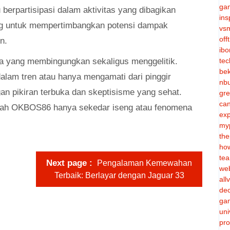
ga
 berpartisipasi dalam aktivitas yang dibagikan
ins
ng untuk mempertimbangkan potensi dampak
vs
of
n.
ib
 yang membingungkan sekaligus menggelitik.
tec
bek
alam tren atau hanya mengamati dari pinggir
nb
an pikiran terbuka dan skeptisisme yang sehat.
gre
can
ah OKBOS86 hanya sekedar iseng atau fenomena
exp
myp
th
how
tea
Next page
Pengalaman Kemewahan
web
Terbaik: Berlayar dengan Jaguar 33
all
de
ga
uni
pr