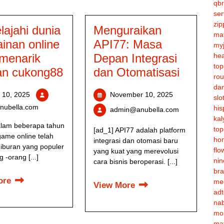
qbr
ser
zip
lajahi dunia
Menguraikan
ma
inan online
API77: Masa
myj
menarik
Depan Integrasi
hea
to
an cukong88
dan Otomatisasi
rou
dan
l 10, 2025
November 10, 2025
sl
nubella.com
hi
admin@anubella.com
kal
alam beberapa tahun
top
[ad_1] API77 adalah platform
 game online telah
ho
integrasi dan otomasi baru
iburan yang populer
flo
yang kuat yang merevolusi
 -orang [...]
nin
cara bisnis beroperasi. [...]
bra
ore
me
View More
adt
na
mo
ma