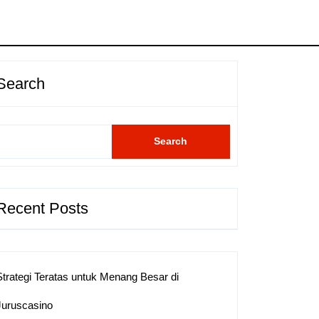
Search
Search
Recent Posts
Strategi Teratas untuk Menang Besar di
Juruscasino