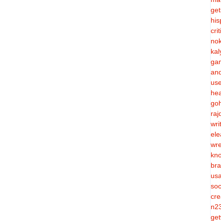
get
his
cri
nok
kal
ga
an
us
hea
go
raj
wri
ele
wr
kno
bra
usa
soc
cre
n2
ge