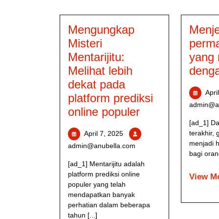
Mengungkap
Menje
Misteri
perma
Mentarijitu:
yang 
Melihat lebih
deng
dekat pada
Apri
platform prediksi
admin@a
online populer
[ad_1] D
terakhir,
April 7, 2025
menjadi h
admin@anubella.com
bagi orang
[ad_1] Mentarijitu adalah
platform prediksi online
View M
populer yang telah
mendapatkan banyak
perhatian dalam beberapa
tahun [...]