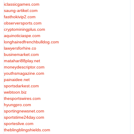
iclassicgames.com
saung-artikel.com
fasthokivip2.com
observersports.com
cryptominingplus.com
aquinoticiaspe.com
longhairedfrenchbulldog.com
lawyersforhire.co
businemarket.com
matahari88play.net
moneydescriptor.com
youthsmagazine.com
painaidee.net
sportsdarkest.com
webtoon.biz
thesportswires.com
hyungpro.com
sportingnewsnet.com
sportstime24day.com
sporteslive.com
theblingblingshields.com