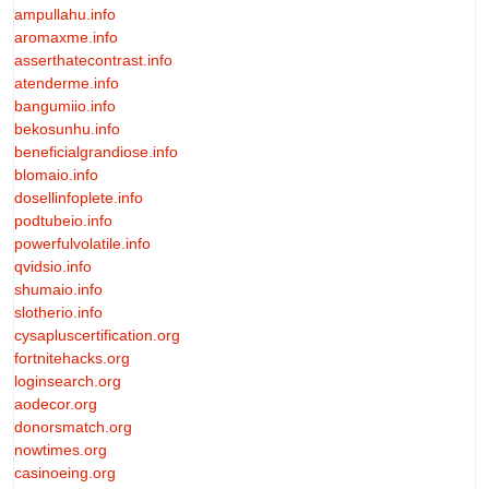
ampullahu.info
aromaxme.info
asserthatecontrast.info
atenderme.info
bangumiio.info
bekosunhu.info
beneficialgrandiose.info
blomaio.info
dosellinfoplete.info
podtubeio.info
powerfulvolatile.info
qvidsio.info
shumaio.info
slotherio.info
cysapluscertification.org
fortnitehacks.org
loginsearch.org
aodecor.org
donorsmatch.org
nowtimes.org
casinoeing.org