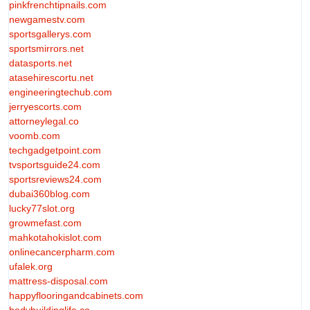
pinkfrenchtipnails.com
newgamestv.com
sportsgallerys.com
sportsmirrors.net
datasports.net
atasehirescortu.net
engineeringtechub.com
jerryescorts.com
attorneylegal.co
voomb.com
techgadgetpoint.com
tvsportsguide24.com
sportsreviews24.com
dubai360blog.com
lucky77slot.org
growmefast.com
mahkotahokislot.com
onlinecancerpharm.com
ufalek.org
mattress-disposal.com
happyflooringandcabinets.com