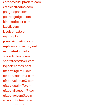
coronavirusuptodate.com
crackinstreams.com
gadgetspak.com
gearsngadget.com
hireseodoctor.com
lapsfit.com
levelup-fast.com
mytreepla.net
pokersimulations.com
replicamanufactory.net
rezultate-loto.info
splendifulous.com
sportsrecords4u.com
topceleberites.com
ufabetting8m4.com
ufabetunionum3.com
ufabetvalueum3.com
ufabetvaultm7.com
ufabetvillageum7.com
ufabetvoicem3.com
waveufabetm4.com