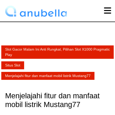
Slot Gacor Malam Ini Anti Rungkat, Pilihan Slot X1000 Pragmatic
Play
Situs Slot
Menjelajahi fitur dan manfaat mobil listrik Mustang77
Menjelajahi fitur dan manfaat
mobil listrik Mustang77