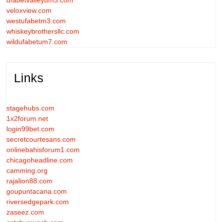
ufabetvalleyum3.com
veloxview.com
westufabetm3.com
whiskeybrothersllc.com
wildufabetum7.com
Links
stagehubs.com
1x2forum.net
login99bet.com
secretcourtesans.com
onlinebahisforum1.com
chicagoheadline.com
camming.org
rajalion88.com
goupuntacana.com
riversedgepark.com
zaseez.com