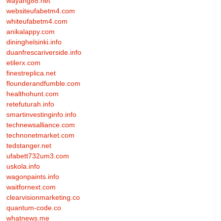
wayang88.net
websiteufabetm4.com
whiteufabetm4.com
anikalappy.com
dininghelsinki.info
duanfrescariverside.info
etilerx.com
finestreplica.net
flounderandfumble.com
healthohunt.com
retefuturah.info
smartinvestinginfo.info
technewsalliance.com
technonetmarket.com
tedstanger.net
ufabett732um3.com
uskola.info
wagonpaints.info
waitfornext.com
clearvisionmarketing.co
quantum-code.co
whatnews.me