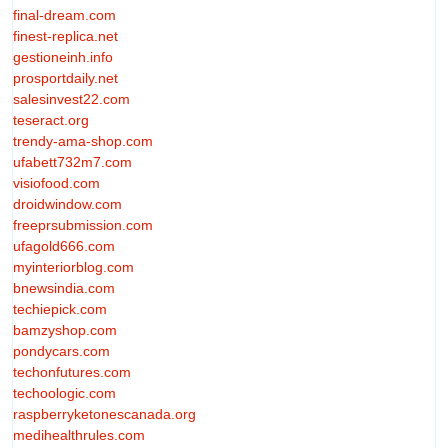
final-dream.com
finest-replica.net
gestioneinh.info
prosportdaily.net
salesinvest22.com
teseract.org
trendy-ama-shop.com
ufabett732m7.com
visiofood.com
droidwindow.com
freeprsubmission.com
ufagold666.com
myinteriorblog.com
bnewsindia.com
techiepick.com
bamzyshop.com
pondycars.com
techonfutures.com
techoologic.com
raspberryketonescanada.org
medihealthrules.com