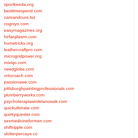
sportkeeda.org
besttimespend.com
careandcure.biz
cogniyo.com
easymagazines.org
hirfanjilasmi.com
hometricks.org
leathercraftpro.com
microgridpower.org
mixiqo.com
needglobe.com
ortocoach.com
passionawe.com
pittsburghpaintingprofessionals.com
plumberryworks.com
psychoterapiawioletanowak.com
quickultimate.com
quirkyquester.com
sexmedicineformen.com
shiftripple.com
slotterpercaya.co