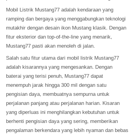
Mobil Listrik Mustang77 adalah kendaraan yang
ramping dan bergaya yang menggabungkan teknologi
mutakhir dengan desain ikon Mustang klasik. Dengan
fitur eksterior dan top-of-the-line yang menarik,
Mustang77 pasti akan menoleh di jalan.
Salah satu fitur utama dari mobil listrik Mustang77
adalah kisarannya yang mengesankan. Dengan
baterai yang terisi penuh, Mustang77 dapat
menempuh jarak hingga 300 mil dengan satu
pengisian daya, membuatnya sempurna untuk
perjalanan panjang atau perjalanan harian. Kisaran
yang diperluas ini menghilangkan kebutuhan untuk
berhenti pengisian daya yang sering, memberikan
pengalaman berkendara yang lebih nyaman dan bebas