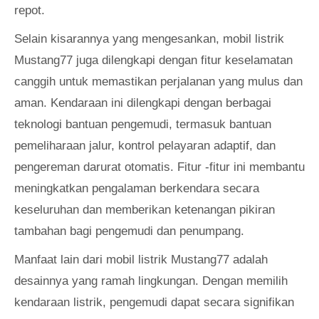
repot.
Selain kisarannya yang mengesankan, mobil listrik
Mustang77 juga dilengkapi dengan fitur keselamatan
canggih untuk memastikan perjalanan yang mulus dan
aman. Kendaraan ini dilengkapi dengan berbagai
teknologi bantuan pengemudi, termasuk bantuan
pemeliharaan jalur, kontrol pelayaran adaptif, dan
pengereman darurat otomatis. Fitur -fitur ini membantu
meningkatkan pengalaman berkendara secara
keseluruhan dan memberikan ketenangan pikiran
tambahan bagi pengemudi dan penumpang.
Manfaat lain dari mobil listrik Mustang77 adalah
desainnya yang ramah lingkungan. Dengan memilih
kendaraan listrik, pengemudi dapat secara signifikan