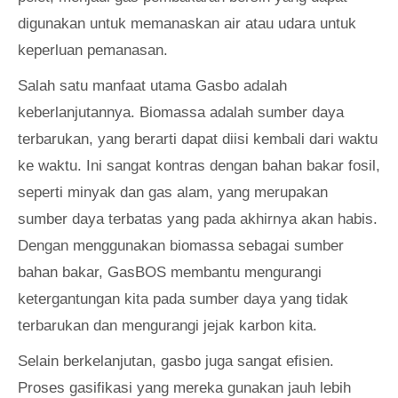
digunakan untuk memanaskan air atau udara untuk
keperluan pemanasan.
Salah satu manfaat utama Gasbo adalah
keberlanjutannya. Biomassa adalah sumber daya
terbarukan, yang berarti dapat diisi kembali dari waktu
ke waktu. Ini sangat kontras dengan bahan bakar fosil,
seperti minyak dan gas alam, yang merupakan
sumber daya terbatas yang pada akhirnya akan habis.
Dengan menggunakan biomassa sebagai sumber
bahan bakar, GasBOS membantu mengurangi
ketergantungan kita pada sumber daya yang tidak
terbarukan dan mengurangi jejak karbon kita.
Selain berkelanjutan, gasbo juga sangat efisien.
Proses gasifikasi yang mereka gunakan jauh lebih