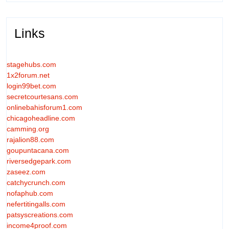
Links
stagehubs.com
1x2forum.net
login99bet.com
secretcourtesans.com
onlinebahisforum1.com
chicagoheadline.com
camming.org
rajalion88.com
goupuntacana.com
riversedgepark.com
zaseez.com
catchycrunch.com
nofaphub.com
nefertitingalls.com
patsyscreations.com
income4proof.com