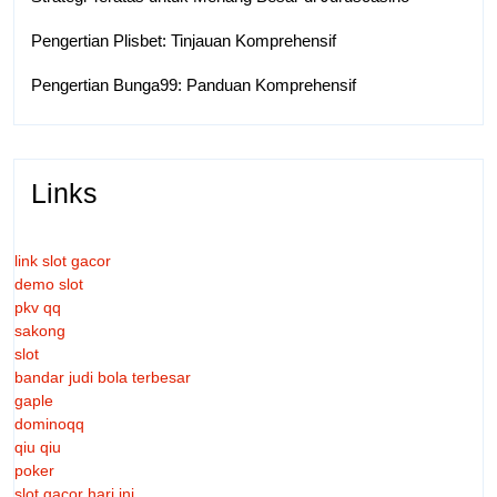
Pengertian Plisbet: Tinjauan Komprehensif
Pengertian Bunga99: Panduan Komprehensif
Links
link slot gacor
demo slot
pkv qq
sakong
slot
bandar judi bola terbesar
gaple
dominoqq
qiu qiu
poker
slot gacor hari ini