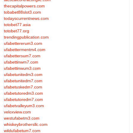
thecapitalpowers.com
tobabet88slot3.com
todayscurrentnews.com
totobet77.asia
totobet77.org
trendingpublication.com
ufabettererum3.com
ufabettermentm4.com
ufabettersum7.com
ufabettinwm7.com
ufabettinwum3.com
ufabetunitedm3.com
ufabetunitedm7.com
ufabetuskedm7.com
ufabetutoredm3.com
ufabetutoredm7.com
ufabetvalleyum3.com
veloxview.com
westufabetm3.com
whiskeybrothersllc.com
wildufabetum7.com