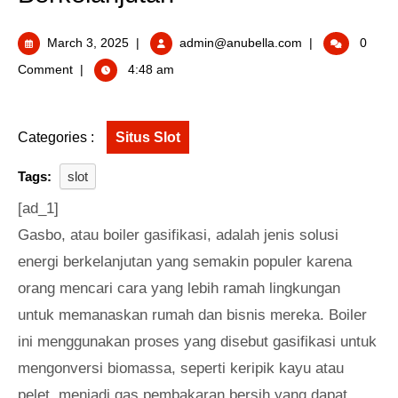
March 3, 2025
|
admin@anubella.com
|
0
Comment
|
4:48 am
Categories :
Situs Slot
Tags:
slot
[ad_1]
Gasbo, atau boiler gasifikasi, adalah jenis solusi
energi berkelanjutan yang semakin populer karena
orang mencari cara yang lebih ramah lingkungan
untuk memanaskan rumah dan bisnis mereka. Boiler
ini menggunakan proses yang disebut gasifikasi untuk
mengonversi biomassa, seperti keripik kayu atau
pelet, menjadi gas pembakaran bersih yang dapat