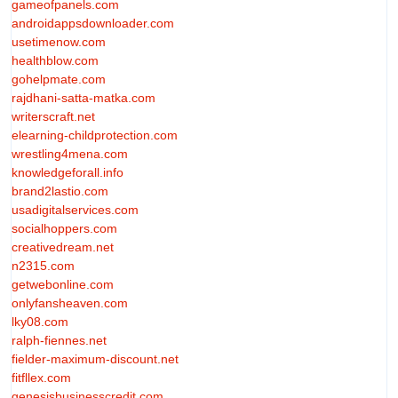
gameofpanels.com
androidappsdownloader.com
usetimenow.com
healthblow.com
gohelpmate.com
rajdhani-satta-matka.com
writerscraft.net
elearning-childprotection.com
wrestling4mena.com
knowledgeforall.info
brand2lastio.com
usadigitalservices.com
socialhoppers.com
creativedream.net
n2315.com
getwebonline.com
onlyfansheaven.com
lky08.com
ralph-fiennes.net
fielder-maximum-discount.net
fitfllex.com
genesisbusinesscredit.com