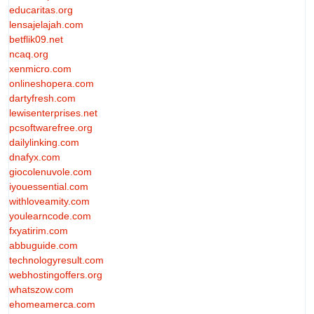
educaritas.org
lensajelajah.com
betflik09.net
ncaq.org
xenmicro.com
onlineshopera.com
dartyfresh.com
lewisenterprises.net
pcsoftwarefree.org
dailylinking.com
dnafyx.com
giocolenuvole.com
iyouessential.com
withloveamity.com
youlearncode.com
fxyatirim.com
abbuguide.com
technologyresult.com
webhostingoffers.org
whatszow.com
ehomeamerca.com