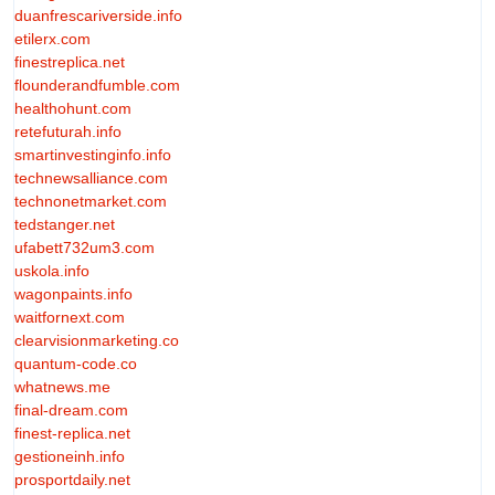
duanfrescariverside.info
etilerx.com
finestreplica.net
flounderandfumble.com
healthohunt.com
retefuturah.info
smartinvestinginfo.info
technewsalliance.com
technonetmarket.com
tedstanger.net
ufabett732um3.com
uskola.info
wagonpaints.info
waitfornext.com
clearvisionmarketing.co
quantum-code.co
whatnews.me
final-dream.com
finest-replica.net
gestioneinh.info
prosportdaily.net