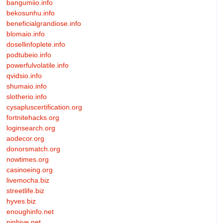
bangumiio.info
bekosunhu.info
beneficialgrandiose.info
blomaio.info
dosellinfoplete.info
podtubeio.info
powerfulvolatile.info
qvidsio.info
shumaio.info
slotherio.info
cysapluscertification.org
fortnitehacks.org
loginsearch.org
aodecor.org
donorsmatch.org
nowtimes.org
casinoeing.org
livemocha.biz
streetlife.biz
hyves.biz
enoughinfo.net
pinhive.net