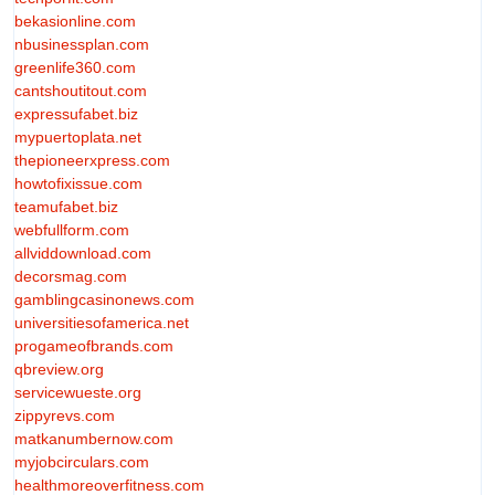
bekasionline.com
nbusinessplan.com
greenlife360.com
cantshoutitout.com
expressufabet.biz
mypuertoplata.net
thepioneerxpress.com
howtofixissue.com
teamufabet.biz
webfullform.com
allviddownload.com
decorsmag.com
gamblingcasinonews.com
universitiesofamerica.net
progameofbrands.com
qbreview.org
servicewueste.org
zippyrevs.com
matkanumbernow.com
myjobcirculars.com
healthmoreoverfitness.com