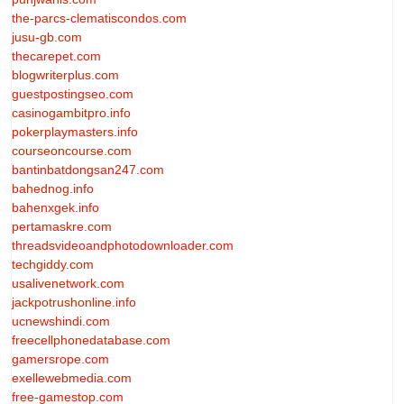
the-parcs-clematiscondos.com
jusu-gb.com
thecarepet.com
blogwriterplus.com
guestpostingseo.com
casinogambitpro.info
pokerplaymasters.info
courseoncourse.com
bantinbatdongsan247.com
bahednog.info
bahenxgek.info
pertamaskre.com
threadsvideoandphotodownloader.com
techgiddy.com
usalivenetwork.com
jackpotrushonline.info
ucnewshindi.com
freecellphonedatabase.com
gamersrope.com
exellewebmedia.com
free-gamestop.com