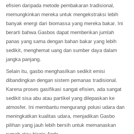
efisien daripada metode pembakaran tradisional,
memungkinkan mereka untuk mengekstraksi lebih
banyak energi dari biomassa yang mereka bakar. Ini
berarti bahwa Gasbos dapat memberikan jumlah
panas yang sama dengan bahan bakar yang lebih
sedikit, menghemat uang dan sumber daya dalam
jangka panjang.
Selain itu, gasbo menghasilkan sedikit emisi
dibandingkan dengan sistem pemanas tradisional.
Karena proses gasifikasi sangat efisien, ada sangat
sedikit sisa abu atau partikel yang dilepaskan ke
atmosfer. Ini membantu mengurangi polusi udara dan
meningkatkan kualitas udara, menjadikan Gasbo
pilihan yang jauh lebih bersih untuk memanaskan