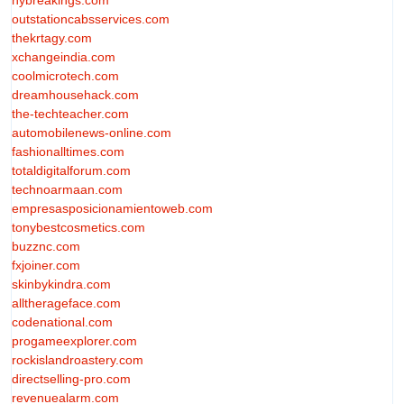
nybreakings.com
outstationcabsservices.com
thekrtagy.com
xchangeindia.com
coolmicrotech.com
dreamhousehack.com
the-techteacher.com
automobilenews-online.com
fashionalltimes.com
totaldigitalforum.com
technoarmaan.com
empresasposicionamientoweb.com
tonybestcosmetics.com
buzznc.com
fxjoiner.com
skinbykindra.com
alltherageface.com
codenational.com
progameexplorer.com
rockislandroastery.com
directselling-pro.com
revenuealarm.com