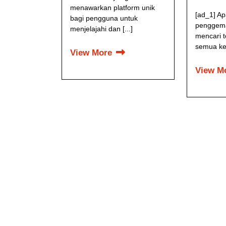
menawarkan platform unik
[ad_1] A
bagi pengguna untuk
penggem
menjelajahi dan [...]
mencari t
semua keb
View More
View M