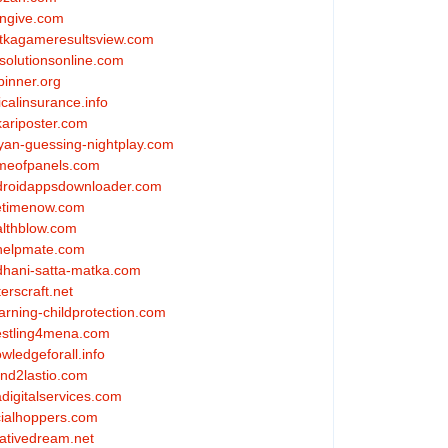
ngive.com
tkagameresultsview.com
solutionsonline.com
pinner.org
ticalinsurance.info
ariposter.com
yan-guessing-nightplay.com
meofpanels.com
droidappsdownloader.com
etimenow.com
lthblow.com
helpmate.com
dhani-satta-matka.com
terscraft.net
arning-childprotection.com
estling4mena.com
wledgeforall.info
nd2lastio.com
digitalservices.com
ialhoppers.com
ativedream.net