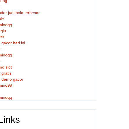
kong
t
dar judi bola terbesar
le
minoqq
 qiu
ker
t gacor hari ini
v
minoqq
v
o slot
t gratis
t demo gacor
mino99
minoqq
Links