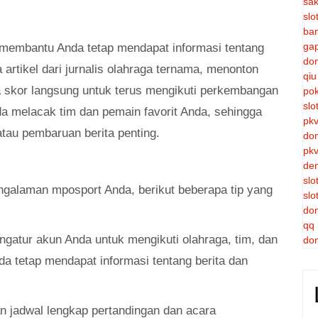
sa
slo
ban
gap
 membantu Anda tetap mendapat informasi tentang
do
artikel dari jurnalis olahraga ternama, menonton
qiu
a skor langsung untuk terus mengikuti perkembangan
po
slo
da melacak tim dan pemain favorit Anda, sehingga
pk
tau pembaruan berita penting.
do
pk
dem
slo
ngalaman mposport Anda, berikut beberapa tip yang
slo
do
qq
ngatur akun Anda untuk mengikuti olahraga, tim, dan
do
a tetap mendapat informasi tentang berita dan
n jadwal lengkap pertandingan dan acara