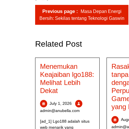
Previous page
Masa Depan Energi
Bersih: Sekilas tentang Teknologi Gaswin
Related Post
Menemukan
Rasak
Keajaiban lgo188:
tanpa
Melihat Lebih
deng
Dekat
Perpu
Game
July 1, 2026
yang 
admin@anubella.com
Augu
[ad_1] Lgo188 adalah situs
admin@a
web menarik yang