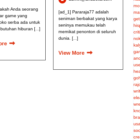
mo
pakah Anda seorang
[ad_1] Pararaja77 adalah
ma
ar game yang
seniman berbakat yang karya
get
oko serba ada untuk
seninya memukau telah
his
utuhan hiburan [...]
memikat penonton di seluruh
cri
dunia. [...]
nok
ore
kal
ga
View More
an
us
hea
go
raj
wri
ele
wr
kno
bra
usa
soc
cre