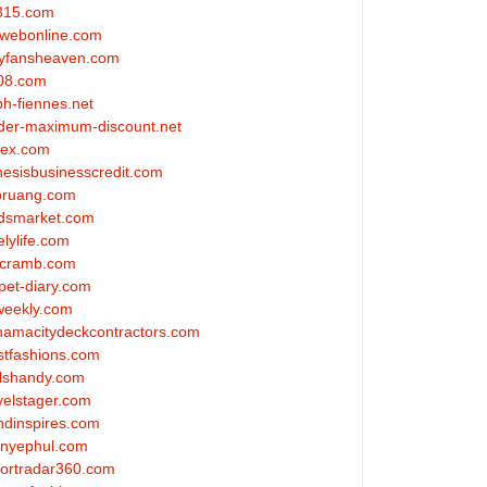
315.com
twebonline.com
lyfansheaven.com
y08.com
ph-fiennes.net
lder-maximum-discount.net
fllex.com
esisbusinesscredit.com
oruang.com
ndsmarket.com
elylife.com
cramb.com
et-diary.com
weekly.com
namacitydeckcontractors.com
stfashions.com
olshandy.com
velstager.com
ndinspires.com
nnyephul.com
portradar360.com