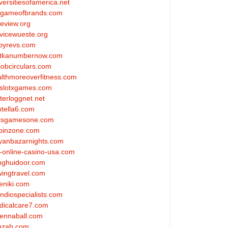
versitiesofamerica.net
ogameofbrands.com
eview.org
vicewueste.org
pyrevs.com
tkanumbernow.com
obcirculars.com
lthmoreoverfitness.com
pslotxgames.com
terloggnet.net
tella6.com
otsgamesone.com
spinzone.com
yanbazarnights.com
-online-casino-usa.com
nghuidoor.com
wingtravel.com
eniki.com
ndiospecialists.com
dicalcare7.com
ennaball.com
bzah.com