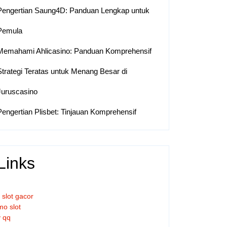
Pengertian Saung4D: Panduan Lengkap untuk
Pemula
Memahami Ahlicasino: Panduan Komprehensif
Strategi Teratas untuk Menang Besar di
Juruscasino
Pengertian Plisbet: Tinjauan Komprehensif
Links
k slot gacor
o slot
 qq