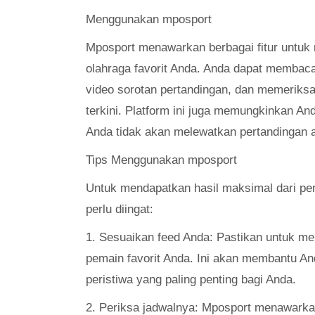
Menggunakan mposport
Mposport menawarkan berbagai fitur untuk
olahraga favorit Anda. Anda dapat membaca 
video sorotan pertandingan, dan memeriks
terkini. Platform ini juga memungkinkan An
Anda tidak akan melewatkan pertandingan a
Tips Menggunakan mposport
Untuk mendapatkan hasil maksimal dari pe
perlu diingat:
1. Sesuaikan feed Anda: Pastikan untuk me
pemain favorit Anda. Ini akan membantu And
peristiwa yang paling penting bagi Anda.
2. Periksa jadwalnya: Mposport menawarka