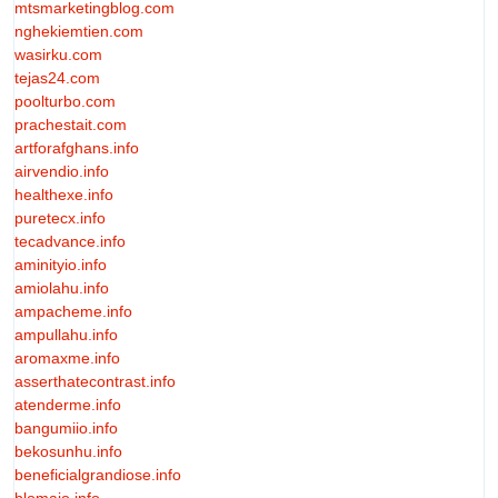
mtsmarketingblog.com
nghekiemtien.com
wasirku.com
tejas24.com
poolturbo.com
prachestait.com
artforafghans.info
airvendio.info
healthexe.info
puretecx.info
tecadvance.info
aminityio.info
amiolahu.info
ampacheme.info
ampullahu.info
aromaxme.info
asserthatecontrast.info
atenderme.info
bangumiio.info
bekosunhu.info
beneficialgrandiose.info