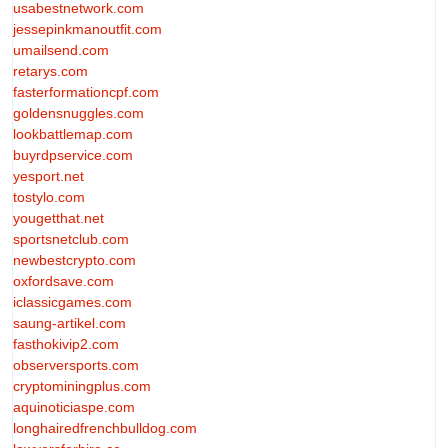
usabestnetwork.com
jessepinkmanoutfit.com
umailsend.com
retarys.com
fasterformationcpf.com
goldensnuggles.com
lookbattlemap.com
buyrdpservice.com
yesport.net
tostylo.com
yougetthat.net
sportsnetclub.com
newbestcrypto.com
oxfordsave.com
iclassicgames.com
saung-artikel.com
fasthokivip2.com
observersports.com
cryptominingplus.com
aquinoticiaspe.com
longhairedfrenchbulldog.com