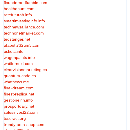
flounderandfumble.com
healthohunt.com
retefuturah.info
smartinvestinginfo.info
technewsalliance.com
technonetmarket.com
tedstanger.net
ufabett732um3.com
uskola.info
wagonpaints.info
waitfornext.com
clearvisionmarketing.co
quantum-code.co
whatnews.me
final-dream.com
finest-replica.net
gestioneinh.info
prosportdaily.net
salesinvest22.com
teseract.org
trendy-ama-shop.com