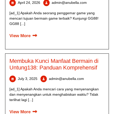
April 24, 2026
admin@anubella.com
[ad_1] Apakah Anda seorang penggemar game yang
mencari tujuan bermain game terbaik? Kunjungi GG88!
GG88 [...]
View More
Membuka Kunci Manfaat Bermain di
Untung138: Panduan Komprehensif
July 3, 2025
admin@anubella.com
[ad_1] Apakah Anda mencari cara yang menyenangkan
dan menyenangkan untuk menghabiskan waktu? Tidak
terlihat lagi [...]
View More