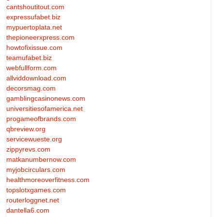
cantshoutitout.com
expressufabet.biz
mypuertoplata.net
thepioneerxpress.com
howtofixissue.com
teamufabet.biz
webfullform.com
allviddownload.com
decorsmag.com
gamblingcasinonews.com
universitiesofamerica.net
progameofbrands.com
qbreview.org
servicewueste.org
zippyrevs.com
matkanumbernow.com
myjobcirculars.com
healthmoreoverfitness.com
topslotxgames.com
routerloggnet.net
dantella6.com