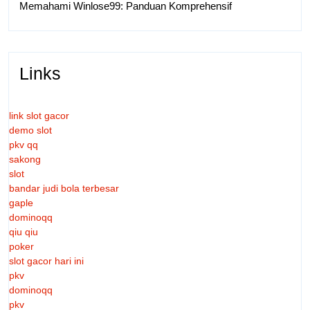
Memahami Winlose99: Panduan Komprehensif
Links
link slot gacor
demo slot
pkv qq
sakong
slot
bandar judi bola terbesar
gaple
dominoqq
qiu qiu
poker
slot gacor hari ini
pkv
dominoqq
pkv