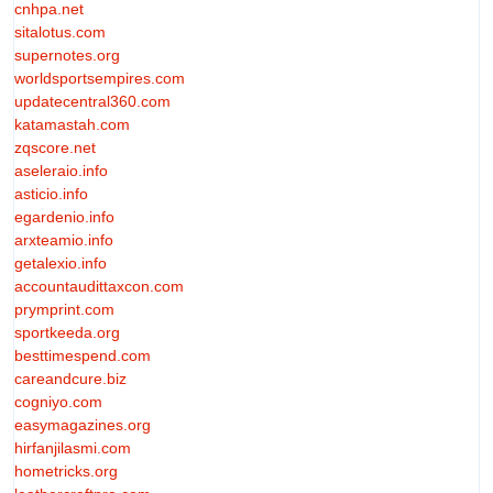
cnhpa.net
sitalotus.com
supernotes.org
worldsportsempires.com
updatecentral360.com
katamastah.com
zqscore.net
aseleraio.info
asticio.info
egardenio.info
arxteamio.info
getalexio.info
accountaudittaxcon.com
prymprint.com
sportkeeda.org
besttimespend.com
careandcure.biz
cogniyo.com
easymagazines.org
hirfanjilasmi.com
hometricks.org