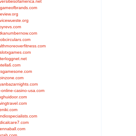
versitiesofamerica.net
ogameofbrands.com
eview.org
vicewueste.org
pyrevs.com
tkanumbernow.com
obcirculars.com
lthmoreoverfitness.com
pslotxgames.com
terloggnet.net
tella6.com
otsgamesone.com
spinzone.com
yanbazarnights.com
-online-casino-usa.com
nghuidoor.com
wingtravel.com
eniki.com
ndiospecialists.com
dicalcare7.com
ennaball.com
bzah.com