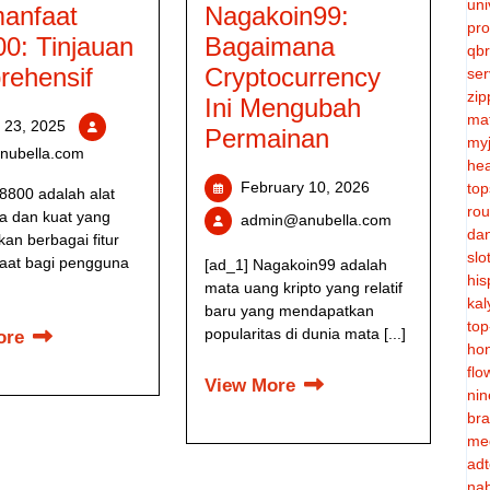
uni
anfaat
Nagakoin99:
pr
0: Tinjauan
Bagaimana
qbr
ehensif
Cryptocurrency
ser
zip
Ini Mengubah
ma
l 23, 2025
Permainan
myj
nubella.com
hea
February 10, 2026
to
8800 adalah alat
rou
a dan kuat yang
admin@anubella.com
dan
an berbagai fitur
sl
aat bagi pengguna
[ad_1] Nagakoin99 adalah
hi
mata uang kripto yang relatif
kal
baru yang mendapatkan
top
popularitas di dunia mata [...]
ore
ho
flo
View More
nin
bra
me
adt
na