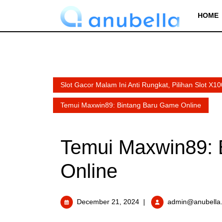
HOME
Slot Gacor Malam Ini Anti Rungkat, Pilihan Slot X1
Temui Maxwin89: Bintang Baru Game Online
Temui Maxwin89: 
Online
December 21, 2024
|
admin@anubella