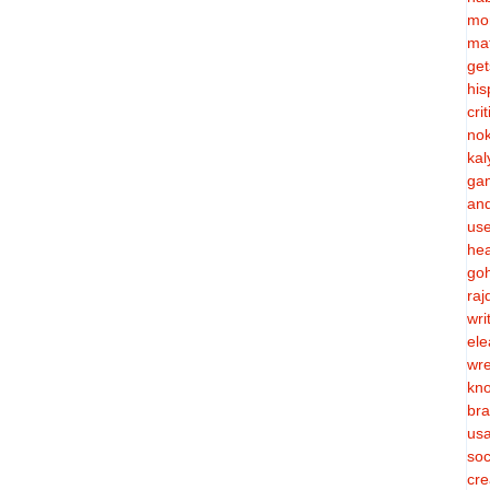
mo
ma
get
his
cri
nok
kal
ga
an
us
hea
go
raj
wri
ele
wr
kno
bra
usa
soc
cre