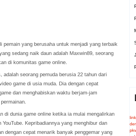
i pemain yang berusaha untuk menjadi yang terbaik
g yang sedang naik daun adalah Maxwin89, seorang
an di komunitas game online.
, adalah seorang pemuda berusia 22 tahun dari
 video game di usia muda. Dia dengan cepat
game dan menghabiskan waktu berjam-jam
 permainan.
di dunia game online ketika ia mulai mengalirkan
lin
an YouTube. Kepribadiannya yang menghibur dan
dem
pkv
an dengan cepat menarik banyak penggemar yang