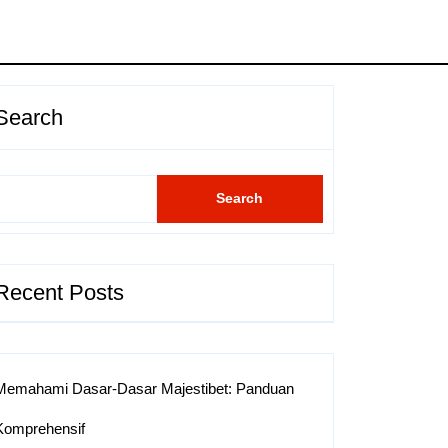
Search
Search
Recent Posts
Memahami Dasar-Dasar Majestibet: Panduan
Komprehensif