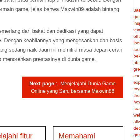
ermain game, jelas bahwa Maxwin89 adalah bintang
ua
ga
ins
vs
merlang dari bakat dan dedikasi yang dapat
of
. Dengan keahliannya yang mengesankan dan basis
ib
ang sedang naik daun ini memiliki masa depan cerah
tec
bek
s menorehkan prestasinya di dunia game.
nb
gre
can
exp
Next page
Menjelajahi Dunia Game
myp
Online yang Seru bersama Maxwin88
th
how
tea
web
all
de
ajahi fitur
Memahami
ga