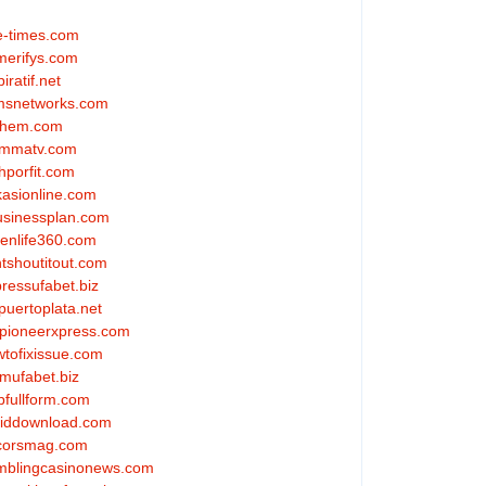
e-times.com
merifys.com
piratif.net
msnetworks.com
fthem.com
ommatv.com
hporfit.com
asionline.com
usinessplan.com
enlife360.com
tshoutitout.com
ressufabet.biz
uertoplata.net
epioneerxpress.com
tofixissue.com
mufabet.biz
fullform.com
viddownload.com
corsmag.com
mblingcasinonews.com