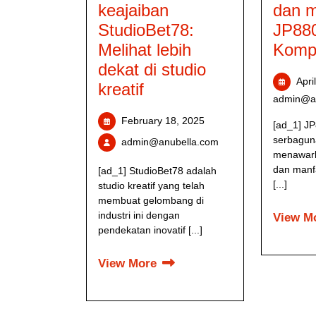
keajaiban
dan m
StudioBet78:
JP880
Melihat lebih
Kompr
dekat di studio
Apri
kreatif
admin@a
February 18, 2025
[ad_1] JP
serbagun
admin@anubella.com
menawark
dan manf
[ad_1] StudioBet78 adalah
[...]
studio kreatif yang telah
membuat gelombang di
industri ini dengan
View M
pendekatan inovatif [...]
View More