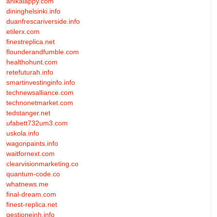
anikalappy.com
dininghelsinki.info
duanfrescariverside.info
etilerx.com
finestreplica.net
flounderandfumble.com
healthohunt.com
retefuturah.info
smartinvestinginfo.info
technewsalliance.com
technonetmarket.com
tedstanger.net
ufabett732um3.com
uskola.info
wagonpaints.info
waitfornext.com
clearvisionmarketing.co
quantum-code.co
whatnews.me
final-dream.com
finest-replica.net
gestioneinh.info