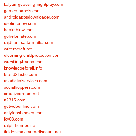
kalyan-guessing-nightplay.com
gameofpanels.com
androidappsdownloader.com
usetimenow.com
healthblow.com
gohelpmate.com
rajdhani-satta-matka.com
writerscraft.net
elearning-childprotection.com
wrestling4mena.com
knowledgeforall.info
brand2lastio.com
usadigitalservices.com
socialhoppers.com
creativedream.net
n2315.com
getwebonline.com
onlyfansheaven.com
lky08.com
ralph-fiennes.net
fielder-maximum-discount.net