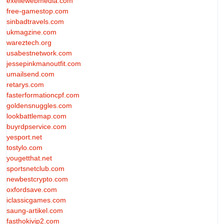
exellewebmedia.com
free-gamestop.com
sinbadtravels.com
ukmagzine.com
wareztech.org
usabestnetwork.com
jessepinkmanoutfit.com
umailsend.com
retarys.com
fasterformationcpf.com
goldensnuggles.com
lookbattlemap.com
buyrdpservice.com
yesport.net
tostylo.com
yougetthat.net
sportsnetclub.com
newbestcrypto.com
oxfordsave.com
iclassicgames.com
saung-artikel.com
fasthokivip2.com