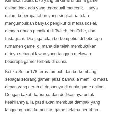
Kenaikan Sultan178 yang terkenal di dunia game
online tidak ada yang terkecuali meteorik. Hanya
dalam beberapa tahun yang singkat, ia telah
mengumpulkan banyak pengikut di media sosial,
dengan ribuan pengikut di Twitch, YouTube, dan
Instagram. Dia juga telah berkompetisi di beberapa
turnamen game, di mana dia telah membuktikan
dirinya sebagai lawan yang tangguh melawan
beberapa gamer terbaik di dunia.
Ketika Sultan178 terus tumbuh dan berkembang
sebagai seorang gamer, jelas bahwa ia memiliki masa
depan yang cerah di depannya di dunia game online.
Dengan bakat, karisma, dan dedikasinya untuk
keahliannya, ia pasti akan membuat dampak yang
langgeng pada komunitas game selama bertahun -