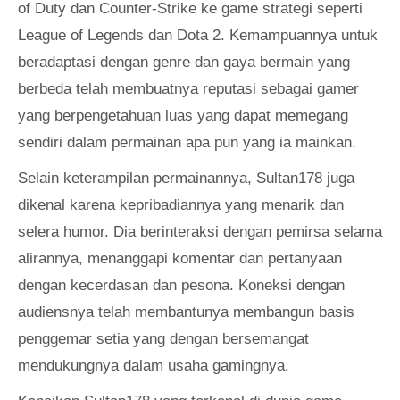
of Duty dan Counter-Strike ke game strategi seperti
League of Legends dan Dota 2. Kemampuannya untuk
beradaptasi dengan genre dan gaya bermain yang
berbeda telah membuatnya reputasi sebagai gamer
yang berpengetahuan luas yang dapat memegang
sendiri dalam permainan apa pun yang ia mainkan.
Selain keterampilan permainannya, Sultan178 juga
dikenal karena kepribadiannya yang menarik dan
selera humor. Dia berinteraksi dengan pemirsa selama
alirannya, menanggapi komentar dan pertanyaan
dengan kecerdasan dan pesona. Koneksi dengan
audiensnya telah membantunya membangun basis
penggemar setia yang dengan bersemangat
mendukungnya dalam usaha gamingnya.