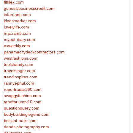
fitfllex.com
genesisbusinesscredit.com
inforuang.com
kindsmarket.com
luvelylife.com
macramb.com
mypet-diary.com
oxweekly.com
panamacitydeckcontractors.com
westfashions.com
toolshandy.com
travelstager.com
trendinspires.com
rannyephul.com
reportradar360.com
swaggyfashion.com
taraftariumtv10.com
questionquery.com
bodybuildinglegend.com
brilliant-nails.com
dandr-photography.com