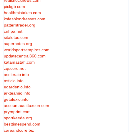
realshocknews.com
pickgb.com
healthmistakes.com
ksfashiondresses.com
patterntrader.org
cnhpa.net
sitalotus.com
supernotes.org
worldsportsempires.com
updatecentral360.com
katamastah.com
zqscore.net
aseleraio.info
asticio.info
egardenio.info
arxteamio.info
getalexio.info
accountaudittaxcon.com
prymprint.com
sportkeeda.org
besttimespend.com
careandcure.biz