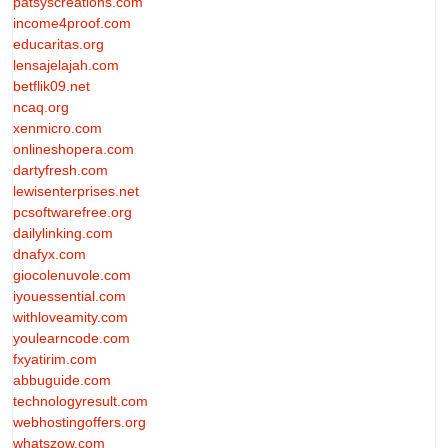
patsyscreations.com
income4proof.com
educaritas.org
lensajelajah.com
betflik09.net
ncaq.org
xenmicro.com
onlineshopera.com
dartyfresh.com
lewisenterprises.net
pcsoftwarefree.org
dailylinking.com
dnafyx.com
giocolenuvole.com
iyouessential.com
withloveamity.com
youlearncode.com
fxyatirim.com
abbuguide.com
technologyresult.com
webhostingoffers.org
whatszow.com