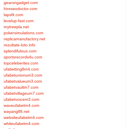
gearsngadget.com
hireseodoctor.com
lapsfit.com
levelup-fast.com
mytreepla.net
pokersimulations.com
replicamanufactory.net
rezultate-loto.info
splendifulous.com
sportsrecords4u.com
topceleberites.com
ufabetting8m4.com
ufabetunionum3.com
ufabetvalueum3.com
ufabetvaultm7.com
ufabetvillageum7.com
ufabetvoicem3.com
waveufabetm4.com
wayang88.net
websiteufabetm4.com
whiteufabetm4.com