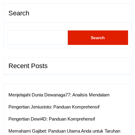
Search
Search
Recent Posts
Menjelajahi Dunia Dewanaga77: Analisis Mendalam
Pengertian Jeniustoto: Panduan Komprehensif
Pengertian Dewi4D: Panduan Komprehensif
Memahami Gajibet: Panduan Utama Anda untuk Taruhan