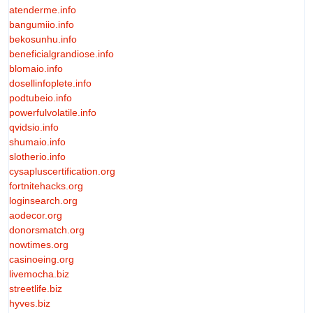
atenderme.info
bangumiio.info
bekosunhu.info
beneficialgrandiose.info
blomaio.info
dosellinfoplete.info
podtubeio.info
powerfulvolatile.info
qvidsio.info
shumaio.info
slotherio.info
cysapluscertification.org
fortnitehacks.org
loginsearch.org
aodecor.org
donorsmatch.org
nowtimes.org
casinoeing.org
livemocha.biz
streetlife.biz
hyves.biz