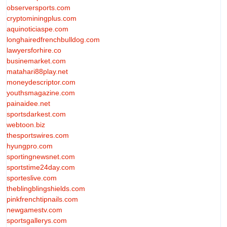
observersports.com
cryptominingplus.com
aquinoticiaspe.com
longhairedfrenchbulldog.com
lawyersforhire.co
businemarket.com
matahari88play.net
moneydescriptor.com
youthsmagazine.com
painaidee.net
sportsdarkest.com
webtoon.biz
thesportswires.com
hyungpro.com
sportingnewsnet.com
sportstime24day.com
sporteslive.com
theblingblingshields.com
pinkfrenchtipnails.com
newgamestv.com
sportsgallerys.com