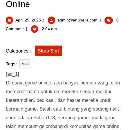
Online
April 25, 2025
|
admin@anubella.com
|
0
Comment
|
2:04 am
Categories :
Situs Slot
Tags:
slot
[ad_1]
Di dunia game online, ada banyak pemain yang telah
membuat nama untuk diri mereka sendiri melalui
keterampilan, dedikasi, dan hasrat mereka untuk
bermain game. Salah satu bintang yang sedang naik
daun adalah Sultan178, seorang gamer muda yang
telah membuat gelombang di komunitas game online