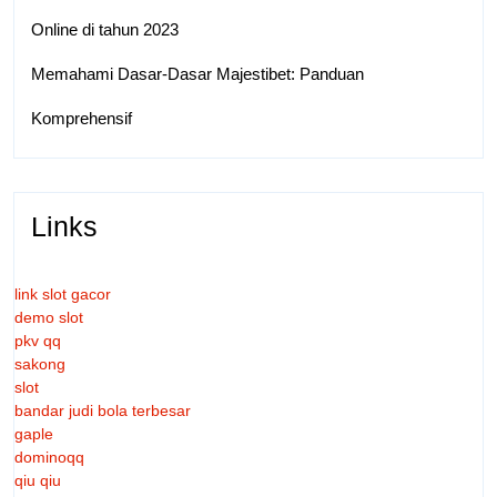
Online di tahun 2023
Memahami Dasar-Dasar Majestibet: Panduan
Komprehensif
Links
link slot gacor
demo slot
pkv qq
sakong
slot
bandar judi bola terbesar
gaple
dominoqq
qiu qiu