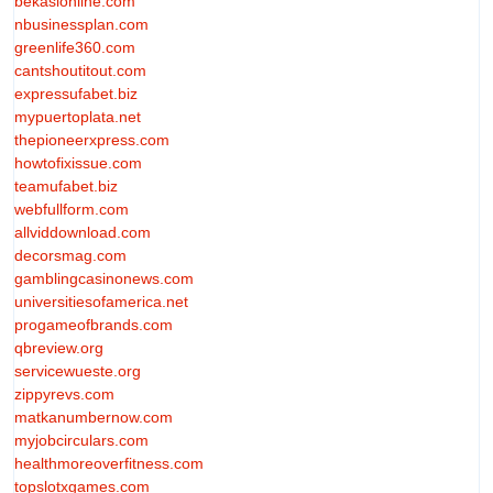
bekasionline.com
nbusinessplan.com
greenlife360.com
cantshoutitout.com
expressufabet.biz
mypuertoplata.net
thepioneerxpress.com
howtofixissue.com
teamufabet.biz
webfullform.com
allviddownload.com
decorsmag.com
gamblingcasinonews.com
universitiesofamerica.net
progameofbrands.com
qbreview.org
servicewueste.org
zippyrevs.com
matkanumbernow.com
myjobcirculars.com
healthmoreoverfitness.com
topslotxgames.com