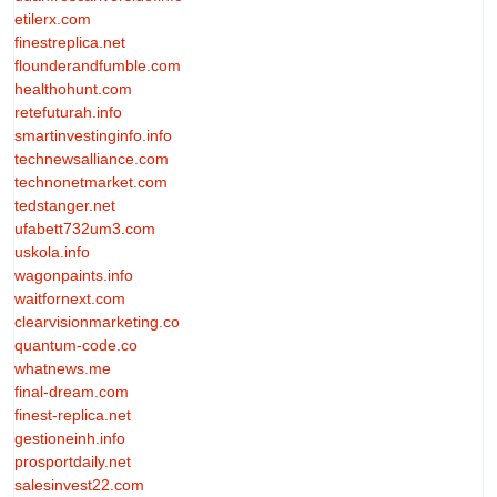
etilerx.com
finestreplica.net
flounderandfumble.com
healthohunt.com
retefuturah.info
smartinvestinginfo.info
technewsalliance.com
technonetmarket.com
tedstanger.net
ufabett732um3.com
uskola.info
wagonpaints.info
waitfornext.com
clearvisionmarketing.co
quantum-code.co
whatnews.me
final-dream.com
finest-replica.net
gestioneinh.info
prosportdaily.net
salesinvest22.com