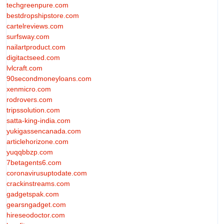
techgreenpure.com
bestdropshipstore.com
cartelreviews.com
surfsway.com
nailartproduct.com
digitactseed.com
lvlcraft.com
90secondmoneyloans.com
xenmicro.com
rodrovers.com
tripssolution.com
satta-king-india.com
yukigassencanada.com
articlehorizone.com
yuqqbbzp.com
7betagents6.com
coronavirusuptodate.com
crackinstreams.com
gadgetspak.com
gearsngadget.com
hireseodoctor.com