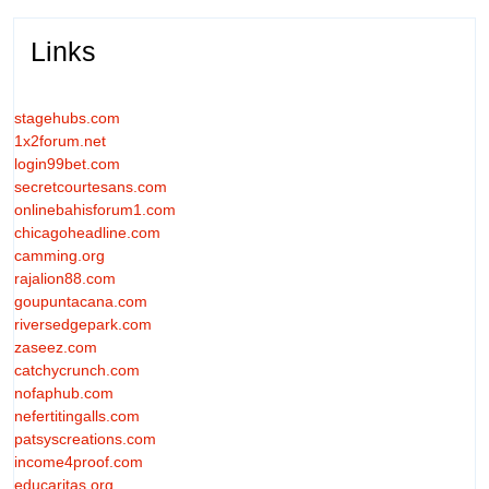
Links
stagehubs.com
1x2forum.net
login99bet.com
secretcourtesans.com
onlinebahisforum1.com
chicagoheadline.com
camming.org
rajalion88.com
goupuntacana.com
riversedgepark.com
zaseez.com
catchycrunch.com
nofaphub.com
nefertitingalls.com
patsyscreations.com
income4proof.com
educaritas.org