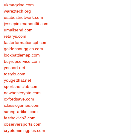
ukmagzine.com
wareztech.org
usabestnetwork.com
jessepinkmanoutfit.com
umailsend.com
retarys.com
fasterformationcpf.com
goldensnuggles.com
lookbattlemap.com
buyrdpservice.com
yesport.net
tostylo.com
yougetthat.net
sportsnetclub.com
newbestcrypto.com
oxfordsave.com
iclassicgames.com
saung-artikel.com
fasthokivip2.com
observersports.com
cryptominingplus.com