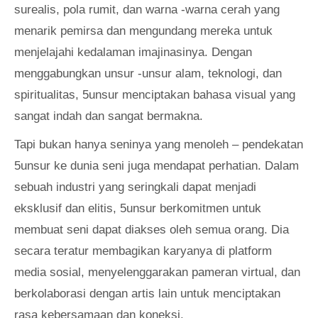
surealis, pola rumit, dan warna -warna cerah yang
menarik pemirsa dan mengundang mereka untuk
menjelajahi kedalaman imajinasinya. Dengan
menggabungkan unsur -unsur alam, teknologi, dan
spiritualitas, 5unsur menciptakan bahasa visual yang
sangat indah dan sangat bermakna.
Tapi bukan hanya seninya yang menoleh – pendekatan
5unsur ke dunia seni juga mendapat perhatian. Dalam
sebuah industri yang seringkali dapat menjadi
eksklusif dan elitis, 5unsur berkomitmen untuk
membuat seni dapat diakses oleh semua orang. Dia
secara teratur membagikan karyanya di platform
media sosial, menyelenggarakan pameran virtual, dan
berkolaborasi dengan artis lain untuk menciptakan
rasa kebersamaan dan koneksi.