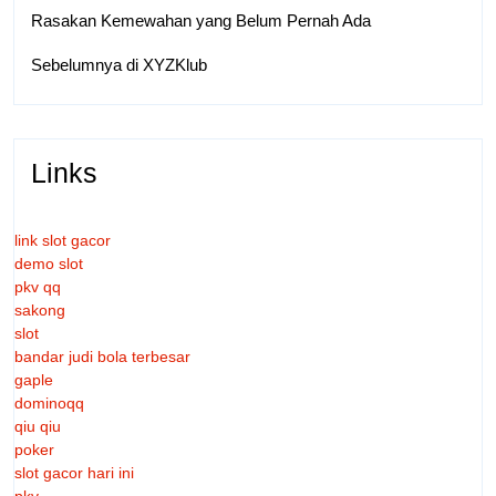
Rasakan Kemewahan yang Belum Pernah Ada
Sebelumnya di XYZKlub
Links
link slot gacor
demo slot
pkv qq
sakong
slot
bandar judi bola terbesar
gaple
dominoqq
qiu qiu
poker
slot gacor hari ini