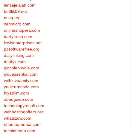
lensajelajah.com
betflik09.net
ncaq.org
xenmicro.com
onlineshopera.com
dartyfresh.com
lewisenterprises.net
pcsoftwarefree.org
dailylinking.com
dnafyx.com
giocolenuvole.com
iyouessential.com
withloveamity.com
youlearncode.com
fxyatirim.com
abbuguide.com
technologyresult.com
webhostingoffers.org
whatszow.com
ehomeamerca.com
techintendo.com