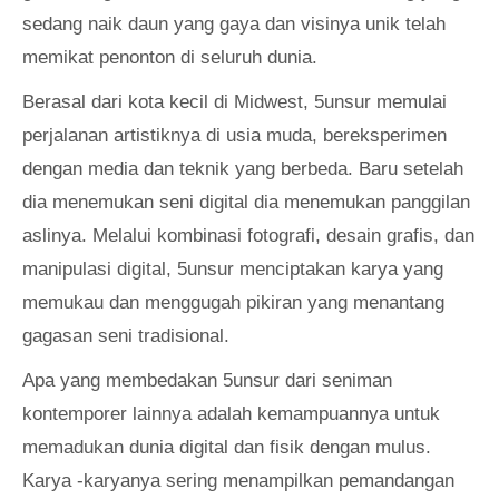
sedang naik daun yang gaya dan visinya unik telah
memikat penonton di seluruh dunia.
Berasal dari kota kecil di Midwest, 5unsur memulai
perjalanan artistiknya di usia muda, bereksperimen
dengan media dan teknik yang berbeda. Baru setelah
dia menemukan seni digital dia menemukan panggilan
aslinya. Melalui kombinasi fotografi, desain grafis, dan
manipulasi digital, 5unsur menciptakan karya yang
memukau dan menggugah pikiran yang menantang
gagasan seni tradisional.
Apa yang membedakan 5unsur dari seniman
kontemporer lainnya adalah kemampuannya untuk
memadukan dunia digital dan fisik dengan mulus.
Karya -karyanya sering menampilkan pemandangan