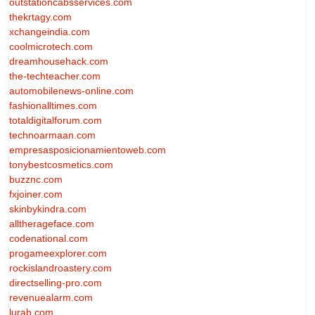
outstationcabsservices.com
thekrtagy.com
xchangeindia.com
coolmicrotech.com
dreamhousehack.com
the-techteacher.com
automobilenews-online.com
fashionalltimes.com
totaldigitalforum.com
technoarmaan.com
empresasposicionamientoweb.com
tonybestcosmetics.com
buzznc.com
fxjoiner.com
skinbykindra.com
alltherageface.com
codenational.com
progameexplorer.com
rockislandroastery.com
directselling-pro.com
revenuealarm.com
lurab.com