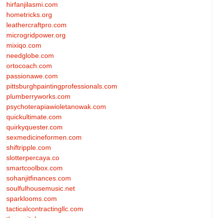
hirfanjilasmi.com
hometricks.org
leathercraftpro.com
microgridpower.org
mixiqo.com
needglobe.com
ortocoach.com
passionawe.com
pittsburghpaintingprofessionals.com
plumberryworks.com
psychoterapiawioletanowak.com
quickultimate.com
quirkyquester.com
sexmedicineformen.com
shiftripple.com
slotterpercaya.co
smartcoolbox.com
sohanjitfinances.com
soulfulhousemusic.net
sparklooms.com
tacticalcontractingllc.com