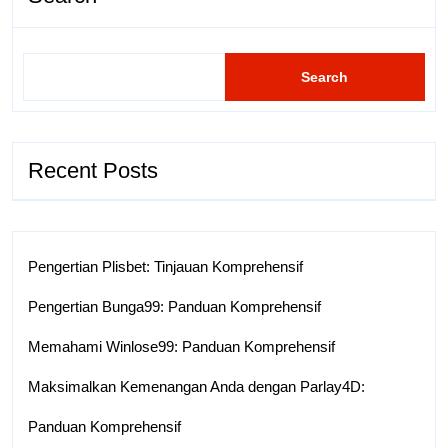
Search
Recent Posts
Pengertian Plisbet: Tinjauan Komprehensif
Pengertian Bunga99: Panduan Komprehensif
Memahami Winlose99: Panduan Komprehensif
Maksimalkan Kemenangan Anda dengan Parlay4D:
Panduan Komprehensif