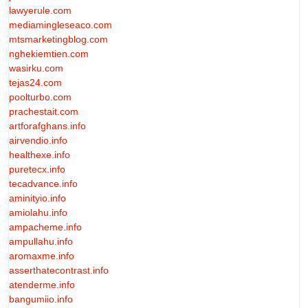
lawyerule.com
mediamingleseaco.com
mtsmarketingblog.com
nghekiemtien.com
wasirku.com
tejas24.com
poolturbo.com
prachestait.com
artforafghans.info
airvendio.info
healthexe.info
puretecx.info
tecadvance.info
aminityio.info
amiolahu.info
ampacheme.info
ampullahu.info
aromaxme.info
asserthatecontrast.info
atenderme.info
bangumiio.info