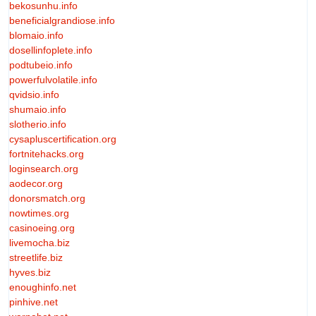
bekosunhu.info
beneficialgrandiose.info
blomaio.info
dosellinfoplete.info
podtubeio.info
powerfulvolatile.info
qvidsio.info
shumaio.info
slotherio.info
cysapluscertification.org
fortnitehacks.org
loginsearch.org
aodecor.org
donorsmatch.org
nowtimes.org
casinoeing.org
livemocha.biz
streetlife.biz
hyves.biz
enoughinfo.net
pinhive.net